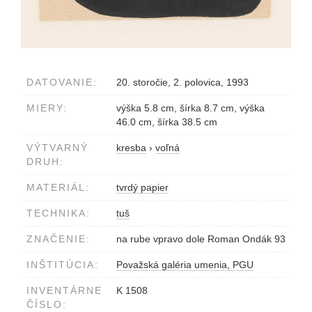
DATOVANIE:
20. storočie, 2. polovica, 1993
MIERY:
výška 5.8 cm, šírka 8.7 cm, výška
46.0 cm, šírka 38.5 cm
VÝTVARNÝ
kresba
›
voľná
DRUH:
MATERIÁL:
tvrdý papier
TECHNIKA:
tuš
ZNAČENIE:
na rube vpravo dole Roman Ondák 93
INŠTITÚCIA:
Považská galéria umenia, PGU
INVENTÁRNE
K 1508
ČÍSLO: