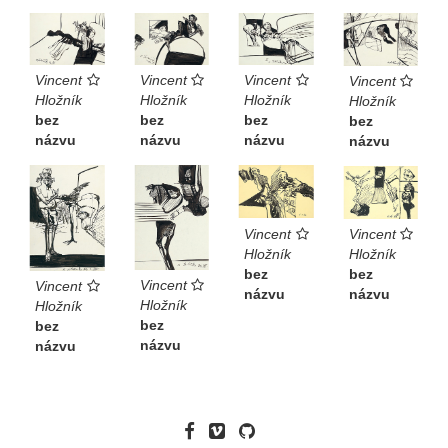
Vincent
Vincent
Vincent
Vincent
Hložník
Hložník
Hložník
Hložník
bez
bez
bez
bez
názvu
názvu
názvu
názvu
Vincent
Vincent
Hložník
Hložník
bez
bez
Vincent
Vincent
názvu
názvu
Hložník
Hložník
bez
bez
názvu
názvu