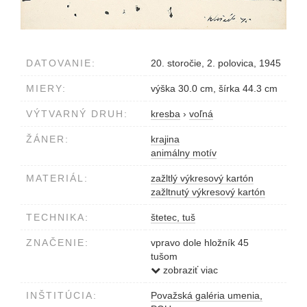
DATOVANIE:
20. storočie, 2. polovica, 1945
MIERY:
výška 30.0 cm, šírka 44.3 cm
VÝTVARNÝ DRUH:
kresba
›
voľná
ŽÁNER:
krajina
animálny motív
MATERIÁL:
zažltlý výkresový kartón
zažltnutý výkresový kartón
TECHNIKA:
štetec, tuš
ZNAČENIE:
vpravo dole hložník 45
tušom
null0001000058
zobraziť viac
INŠTITÚCIA:
Považská galéria umenia,