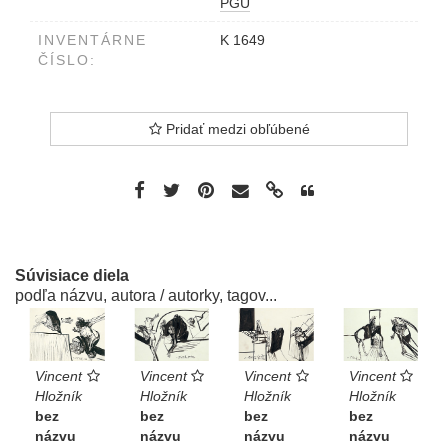
PGU
INVENTÁRNE
K 1649
ČÍSLO:
Pridať medzi obľúbené
Súvisiace diela
podľa názvu, autora / autorky, tagov...
Vincent
Vincent
Vincent
Vincent
Hložník
Hložník
Hložník
Hložník
bez
bez
bez
bez
názvu
názvu
názvu
názvu