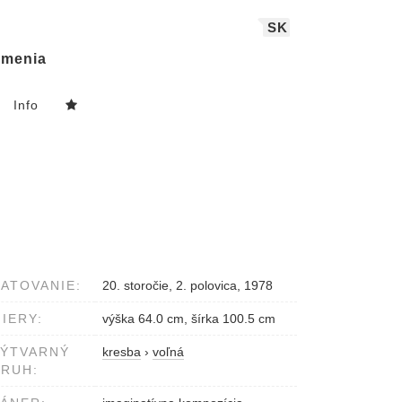
SK
menia
Info
ATOVANIE:
20. storočie, 2. polovica, 1978
IERY:
výška 64.0 cm, šírka 100.5 cm
VÝTVARNÝ
kresba
›
voľná
RUH: