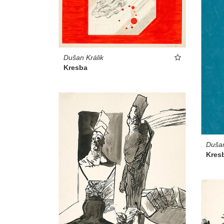
Dušan Králik
Kresba
Dušan
Kres