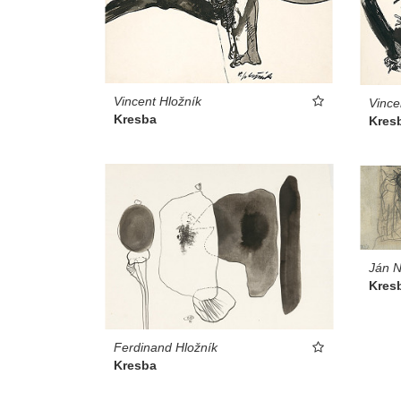
Vincent Hložník
Vince
Kresba
Kres
Ján 
Kres
Ferdinand Hložník
Kresba