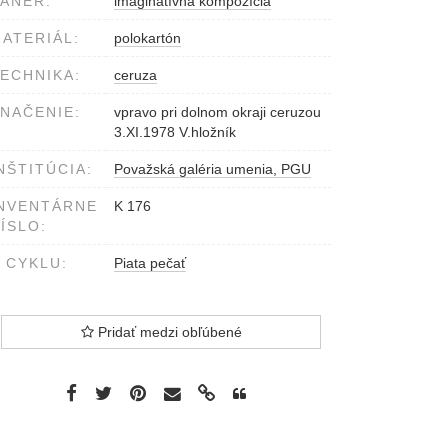
ÁNER:
imaginatívna kompozícia
ATERIÁL:
polokartón
ECHNIKA:
ceruza
NAČENIE:
vpravo pri dolnom okraji ceruzou
3.XI.1978 V.hložník
NŠTITÚCIA:
Považská galéria umenia, PGU
NVENTÁRNE
K 176
ÍSLO:
 CYKLU:
Piata pečať
Pridať medzi obľúbené