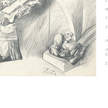
Ž
M
T
Z
I
I
Č
Z