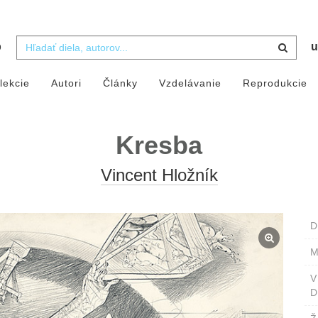
b
u
lekcie
Autori
Články
Vzdelávanie
Reprodukcie
Kresba
Vincent Hložník
D
M
D