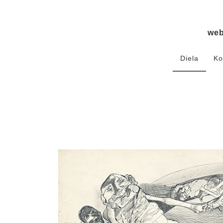
we
Diela
Ko