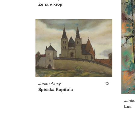
Žena v kroji
Janko Alexy
Spišská Kapitula
Janko
Les