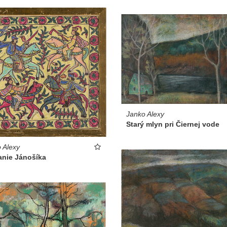
Janko Alexy
Starý mlyn pri Čiernej vode
 Alexy
anie Jánošíka