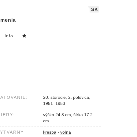
SK
menia
Info
ATOVANIE:
20. storočie, 2. polovica,
1951–1953
IERY:
výška 24.8 cm, šírka 17.2
cm
VÝTVARNÝ
kresba
›
voľná