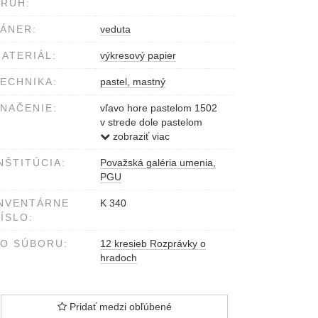
RUH:
ÁNER:
veduta
ATERIÁL:
výkresový papier
ECHNIKA:
pastel, mastný
NAČENIE:
vľavo hore pastelom 1502
v strede dole pastelom
Zvolen
zobraziť viac
NŠTITÚCIA:
Považská galéria umenia,
PGU
NVENTÁRNE
K 340
ÍSLO:
O SÚBORU:
12 kresieb Rozprávky o
hradoch
Pridať medzi obľúbené