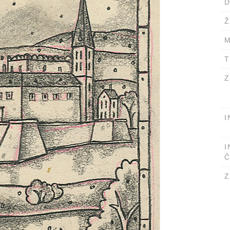
D
Ž
M
T
Z
I
I
Č
Z