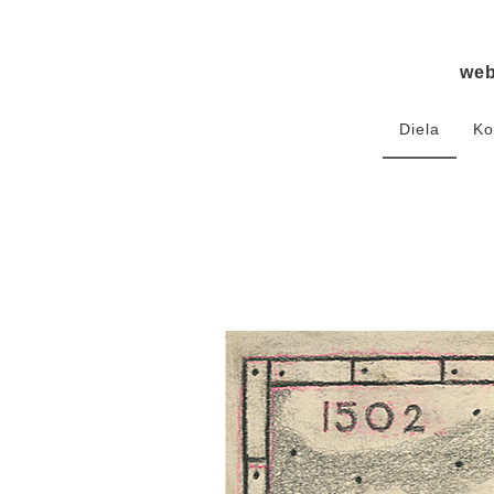
we
Diela
Ko