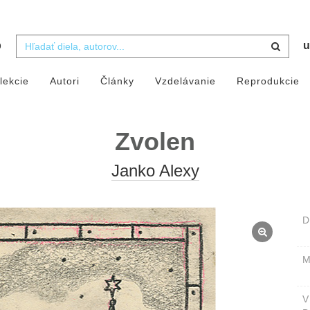
b
u
lekcie
Autori
Články
Vzdelávanie
Reprodukcie
Zvolen
Janko Alexy
D
M