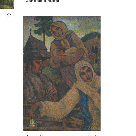
Jánošík a hudci