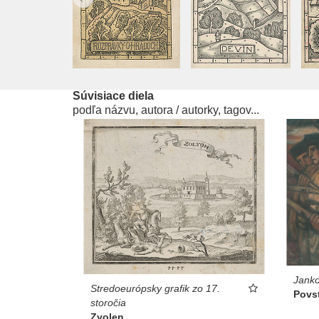
Súvisiace diela
podľa názvu, autora / autorky, tagov...
Janko
Stredoeurópsky grafik zo 17.
Povst
storočia
Zvolen