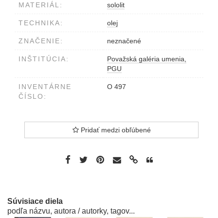
MATERIÁL:
sololit
TECHNIKA:
olej
ZNAČENIE:
neznačené
INŠTITÚCIA:
Považská galéria umenia,
PGU
INVENTÁRNE
O 497
ČÍSLO:
Pridať medzi obľúbené
Súvisiace diela
podľa názvu, autora / autorky, tagov...