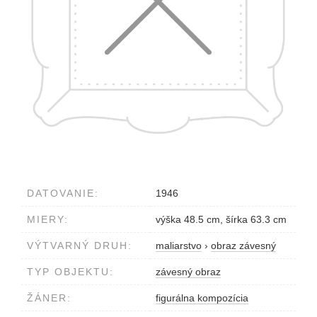
DATOVANIE:
1946
MIERY:
výška 48.5 cm, šírka 63.3 cm
VÝTVARNÝ DRUH:
maliarstvo
›
obraz závesný
TYP OBJEKTU:
závesný obraz
ŽÁNER:
figurálna kompozícia