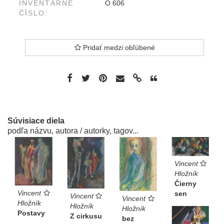
INVENTÁRNE
O 606
ČÍSLO:
Pridať medzi obľúbené
Súvisiace diela
podľa názvu, autora / autorky, tagov...
Vincent
Hložník
Čierny
Vincent
sen
Vincent
Vincent
Hložník
Hložník
Hložník
Postavy
Z cirkusu
bez