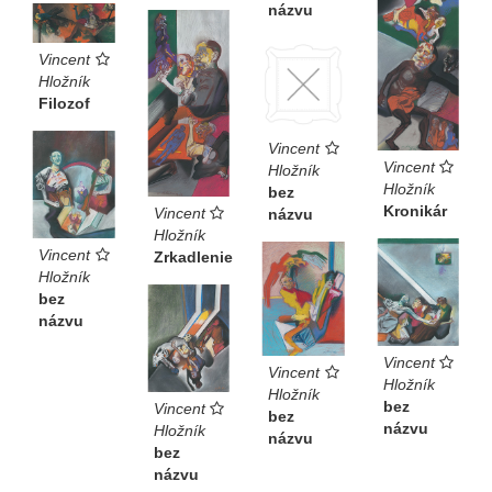
názvu
Vincent
Hložník
Filozof
Vincent
Vincent
Hložník
Hložník
bez
Kronikár
Vincent
názvu
Hložník
Vincent
Zrkadlenie
Hložník
bez
názvu
Vincent
Vincent
Hložník
Hložník
bez
Vincent
bez
názvu
Hložník
názvu
bez
názvu