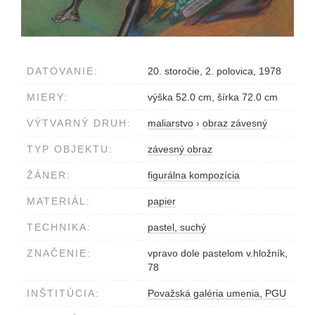
DATOVANIE:
20. storočie, 2. polovica, 1978
MIERY:
výška 52.0 cm, šírka 72.0 cm
VÝTVARNÝ DRUH:
maliarstvo
›
obraz závesný
TYP OBJEKTU:
závesný obraz
ŽÁNER:
figurálna kompozícia
MATERIÁL:
papier
TECHNIKA:
pastel, suchý
ZNAČENIE:
vpravo dole pastelom v.hložník,
78
INŠTITÚCIA:
Považská galéria umenia, PGU