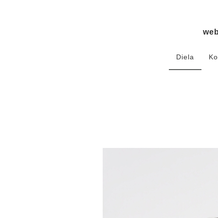
we
Diela
Ko