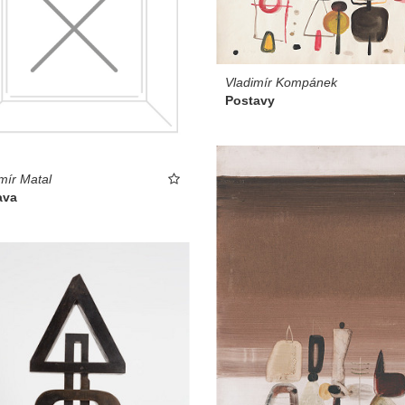
Vladimír Kompánek
Postavy
ír Matal
ava