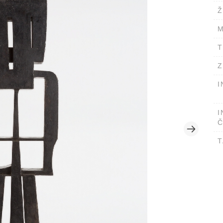
Ž
M
T
Z
I
I
Č
T