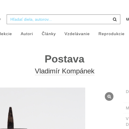
b
u
lekcie
Autori
Články
Vzdelávanie
Reprodukcie
Postava
Vladimír Kompánek
D
M
D