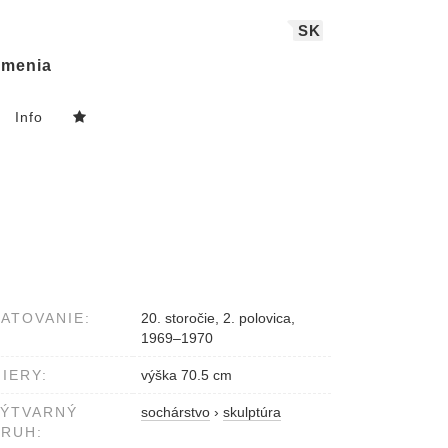
SK
menia
Info
ATOVANIE:
20. storočie, 2. polovica,
1969–1970
IERY:
výška 70.5 cm
VÝTVARNÝ
sochárstvo
›
skulptúra
RUH: