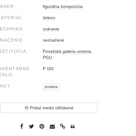
ÁNER:
figurálna kompozícia
ATERIÁL:
železo
ECHNIKA:
zváranie
NAČENIE:
neznačené
NŠTITÚCIA:
Považská galéria umenia,
PGU
NVENTÁRNE
P 181
ÍSLO:
AGY:
postava
Pridať medzi obľúbené