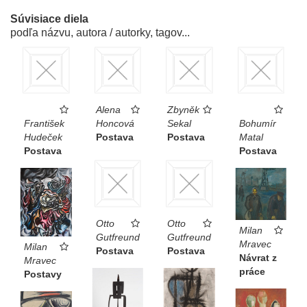
Súvisiace diela
podľa názvu, autora / autorky, tagov...
Alena
Zbyněk
František
Honcová
Sekal
Bohumír
Hudeček
Postava
Postava
Matal
Postava
Postava
Otto
Otto
Milan
Gutfreund
Gutfreund
Mravec
Milan
Postava
Postava
Návrat z
Mravec
práce
Postavy