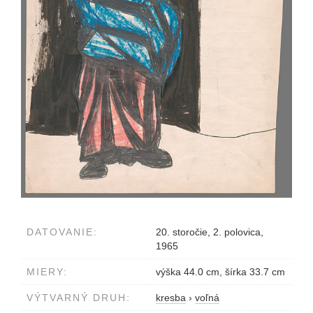
DATOVANIE:
20. storočie, 2. polovica,
1965
MIERY:
výška 44.0 cm, šírka 33.7 cm
VÝTVARNÝ DRUH:
kresba
›
voľná