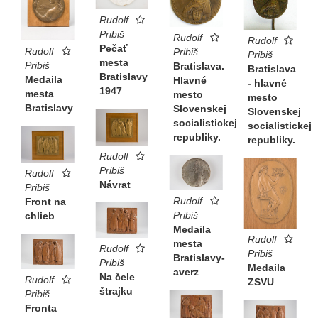
Rudolf
Pribiš
Rudolf
Rudolf
Pečať
Rudolf
Pribiš
Pribiš
mesta
Pribiš
Bratislava.
Bratislava
Bratislavy
Medaila
Hlavné
- hlavné
1947
mesta
mesto
mesto
Bratislavy
Slovenskej
Slovenskej
socialistickej
socialistickej
republiky.
republiky.
Rudolf
Pribiš
Rudolf
Návrat
Pribiš
Rudolf
Front na
Pribiš
chlieb
Medaila
Rudolf
mesta
Rudolf
Pribiš
Bratislavy-
Pribiš
Medaila
averz
Na čele
Rudolf
ZSVU
štrajku
Pribiš
Fronta