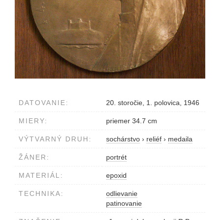
DATOVANIE:
20. storočie, 1. polovica, 1946
MIERY:
priemer 34.7 cm
VÝTVARNÝ DRUH:
sochárstvo
›
reliéf
›
medaila
ŽÁNER:
portrét
MATERIÁL:
epoxid
TECHNIKA:
odlievanie
patinovanie