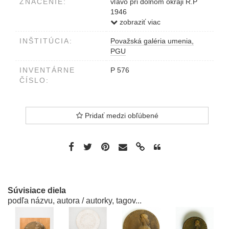
ZNAČENIE:
vľavo pri dolnom okraji R.P
1946
po obvode 4. APRÍL 1945
zobraziť viac
INŠTITÚCIA:
Považská galéria umenia,
PGU
INVENTÁRNE
P 576
ČÍSLO:
Pridať medzi obľúbené
Súvisiace diela
podľa názvu, autora / autorky, tagov...