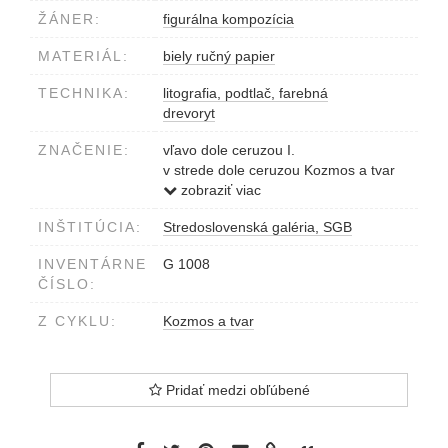
ŽÁNER:
figurálna kompozícia
MATERIÁL:
biely ručný papier
TECHNIKA:
litografia, podtlač, farebná
drevoryt
ZNAČENIE:
vľavo dole ceruzou I.
v strede dole ceruzou Kozmos a tvar
vpravo dole ceruzou Szabó Gy.69.
zobraziť viac
INŠTITÚCIA:
Stredoslovenská galéria, SGB
INVENTÁRNE
G 1008
ČÍSLO:
Z CYKLU:
Kozmos a tvar
Pridať medzi obľúbené