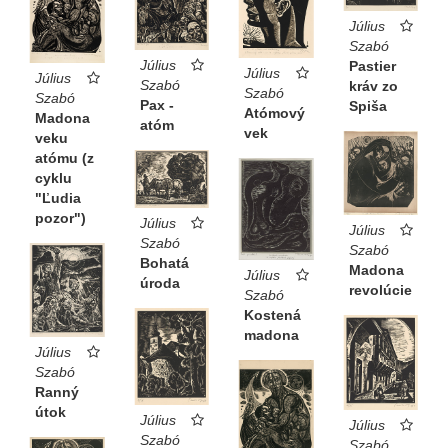
Július
Szabó
Július
Pastier
Július
Július
Szabó
kráv zo
Szabó
Szabó
Pax -
Spiša
Atómový
Madona
atóm
vek
veku
atómu (z
cyklu
"Ľudia
pozor")
Július
Július
Szabó
Szabó
Bohatá
Madona
Július
úroda
revolúcie
Szabó
Kostená
madona
Július
Szabó
Ranný
útok
Július
Július
Szabó
Szabó