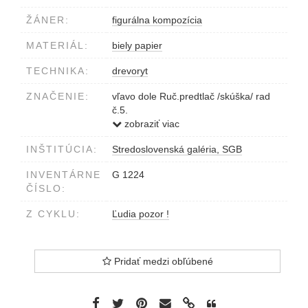
ŽÁNER:
figurálna kompozícia
MATERIÁL:
biely papier
TECHNIKA:
drevoryt
ZNAČENIE:
vľavo dole Ruč.predtlač /skúška/ rad
č.5.
v strede dole 'Madona veku atóma' z
zobraziť viac
cyklu 'Ľudia pozor'
INŠTITÚCIA:
Stredoslovenská galéria, SGB
vpravo dole Szabó Gy 958-59
INVENTÁRNE
G 1224
ČÍSLO:
Z CYKLU:
Ľudia pozor !
Pridať medzi obľúbené