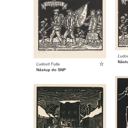
Ľudov
Nást
Ľudovít Fulla
Nástup do SNP