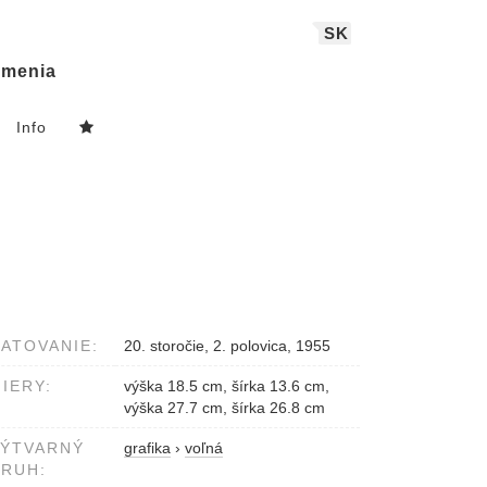
SK
menia
Info
ATOVANIE:
20. storočie, 2. polovica, 1955
IERY:
výška 18.5 cm, šírka 13.6 cm,
výška 27.7 cm, šírka 26.8 cm
VÝTVARNÝ
grafika
›
voľná
RUH: