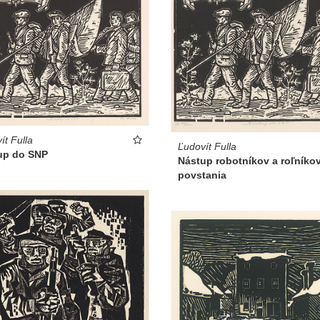
ít Fulla
Ľudovít Fulla
up do SNP
Nástup robotníkov a roľníko
povstania