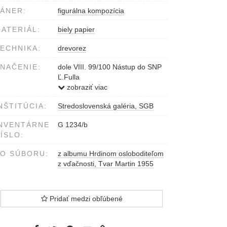
ÁNER:
figurálna kompozícia
ATERIÁL:
biely papier
ECHNIKA:
drevorez
NAČENIE:
dole VIII. 99/100 Nástup do SNP
Ľ.Fulla
v grafike v ľavom dolnom rohu
zobraziť viac
1945 1955
NŠTITÚCIA:
Stredoslovenská galéria, SGB
NVENTÁRNE
G 1234/b
ÍSLO:
O SÚBORU:
z albumu Hrdinom osloboditeľom
z vďačnosti, Tvar Martin 1955
Pridať medzi obľúbené