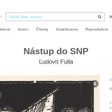
b
u
lekcie
Autori
Články
Vzdelávanie
Reprodukcie
Nástup do SNP
Ľudovít Fulla
D
M
D