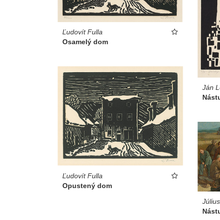
Ľudovít Fulla
Osamelý dom
Ján L
Nást
Ľudovít Fulla
Opustený dom
Júliu
Nást