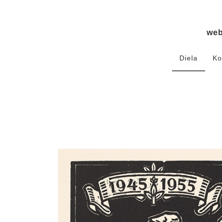
we
Diela
Ko