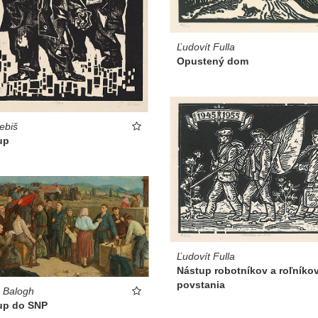
Ľudovít Fulla
Opustený dom
ebiš
up
Ľudovít Fulla
Nástup robotníkov a roľníko
povstania
s Balogh
up do SNP