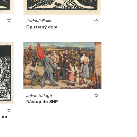
Ľudovít Fulla
Opustený dom
Július Balogh
Nástup do SNP
v do