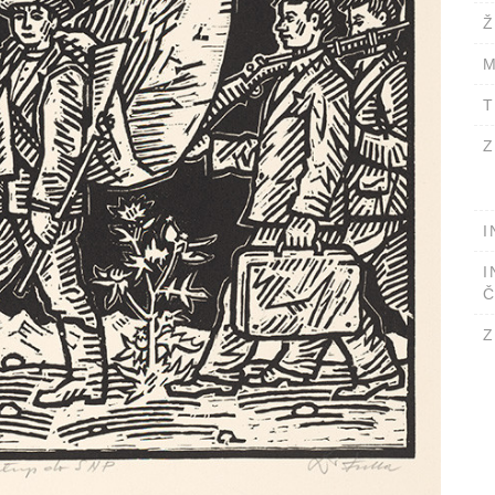
Ž
M
T
Z
I
I
Č
Z