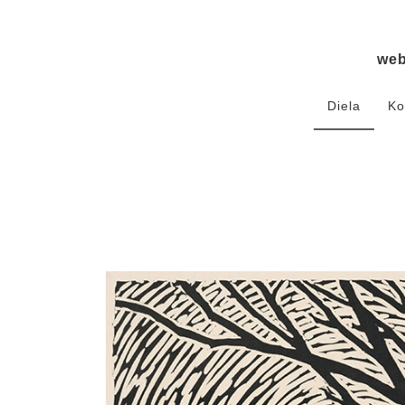
we
Diela
Ko