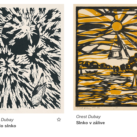
Orest Dubay
t Dubay
Slnko v zálive
lo slnko