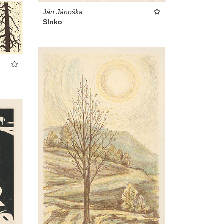
Ján Jánoška
Slnko