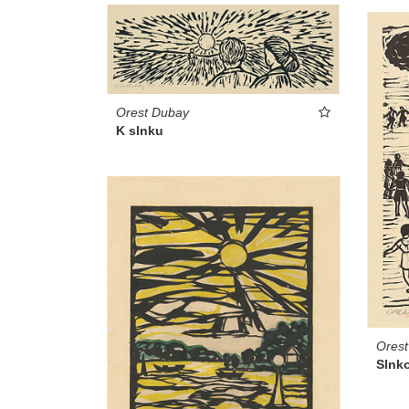
Orest Dubay
K slnku
Ores
Slnk