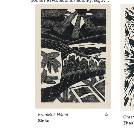
podľa názvu, autora / autorky, tagov...
František Hübel
Ores
Slnko
Zhas