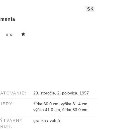
SK
menia
Info
ATOVANIE:
20. storočie, 2. polovica, 1957
IERY:
šírka 60.0 cm, výška 31.4 cm,
výška 41.0 cm, šírka 53.0 cm
VÝTVARNÝ
grafika
›
voľná
RUH: