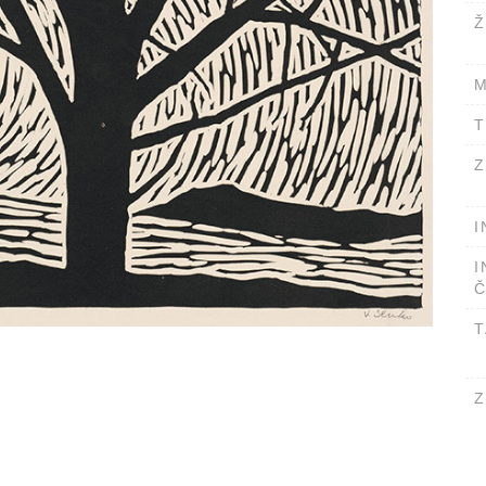
Ž
M
T
Z
I
I
Č
T
Z