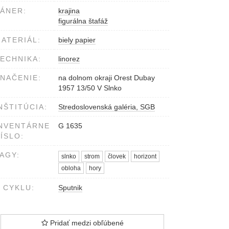
ÁNER:
krajina
figurálna štafáž
ATERIÁL:
biely papier
ECHNIKA:
linorez
NAČENIE:
na dolnom okraji Orest Dubay
1957 13/50 V Slnko
NŠTITÚCIA:
Stredoslovenská galéria, SGB
NVENTÁRNE
G 1635
ÍSLO:
AGY:
slnko
strom
človek
horizont
obloha
hory
 CYKLU:
Sputnik
Pridať medzi obľúbené