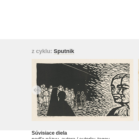
z cyklu:
Sputnik
Súvisiace diela