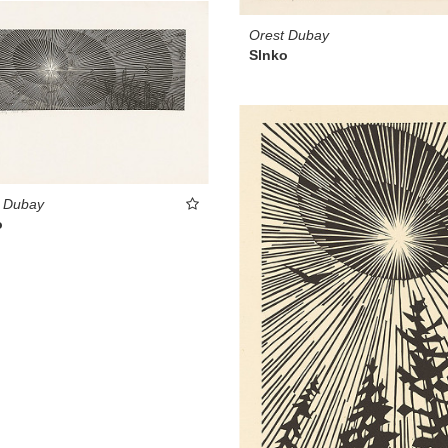
Orest Dubay
Slnko
t Dubay
o