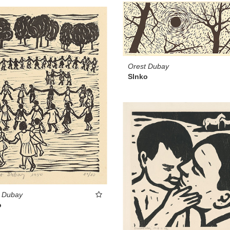
Orest Dubay
Slnko
t Dubay
o