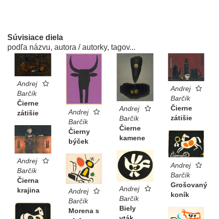
Súvisiace diela
podľa názvu, autora / autorky, tagov...
Andrej
Andrej
Barčík
Barčík
Čierne
Čierne
Andrej
Andrej
zátišie
zátišie
Barčík
Barčík
Čierne
Čierny
kamene
býček
Andrej
Andrej
Barčík
Barčík
Čierna
Grošovaný
Andrej
krajina
Andrej
koník
Barčík
Barčík
Biely
Morena s
vták