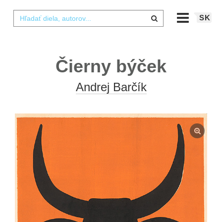
SK
Čierny býček
Andrej Barčík