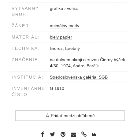
VÝTVARNÝ
grafika
›
voľná
DRUH:
ŽÁNER:
animálny motív
MATERIÁL:
biely papier
TECHNIKA:
linorez, farebný
ZNAČENIE:
na dolnom okraji ceruzou Čierny býček
4/30, 1974, Andrej Barčík
INŠTITÚCIA:
Stredoslovenská galéria, SGB
INVENTÁRNE
G 1910
ČÍSLO:
Pridať medzi obľúbené