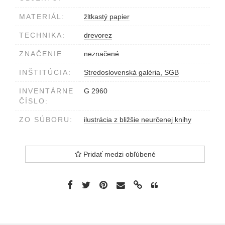
MATERIÁL:
žltkastý papier
TECHNIKA:
drevorez
ZNAČENIE:
neznačené
INŠTITÚCIA:
Stredoslovenská galéria, SGB
INVENTÁRNE
G 2960
ČÍSLO:
ZO SÚBORU:
ilustrácia z bližšie neurčenej knihy
Pridať medzi obľúbené