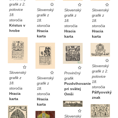
grafik z 2.
polovice
Slovenský
Slovenský
Slovenský
18.
grafik z
grafik z
grafik z
storočia
18.
18.
18.
Kristus v
storočia
storočia
storočia
hrobe
Hracia
Hracia
Hracia
karta
karta
karta
Slovenský
grafik z 2.
Slovenský
Provinčný
polovice
grafik z
Slovenský
grafik
18.
18.
grafik z
Pozdvihovanie
storočia
storočia
18.
pri svätej
Pálfyovský
Hracia
storočia
Omši
znak
karta
Hracia
karta
Slovenský