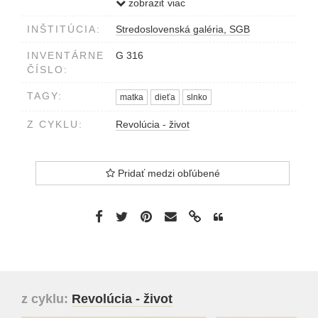
4/30 (z cykl.: 'Revolúcia - život') Matka
zobraziť viac
s dieťaťom. Szabó 1962.
INŠTITÚCIA:
Stredoslovenská galéria, SGB
INVENTÁRNE
G 316
ČÍSLO:
TAGY:
matka
dieťa
slnko
Z CYKLU:
Revolúcia - život
Pridať medzi obľúbené
z cyklu:
Revolúcia - život