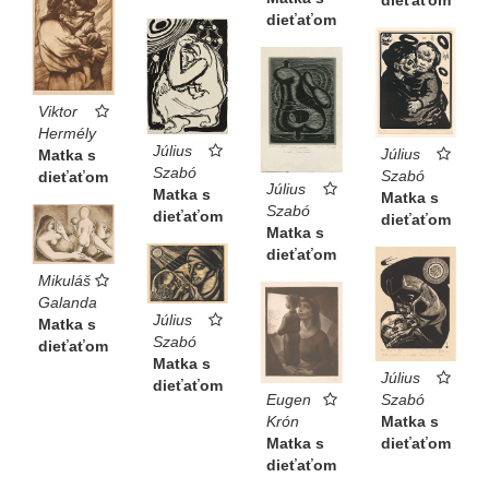
dieťaťom
Viktor
Hermély
Július
Július
Matka s
Szabó
Szabó
dieťaťom
Július
Matka s
Matka s
Szabó
dieťaťom
dieťaťom
Matka s
dieťaťom
Mikuláš
Galanda
Július
Matka s
Szabó
dieťaťom
Matka s
Július
dieťaťom
Eugen
Szabó
Krón
Matka s
Matka s
dieťaťom
dieťaťom