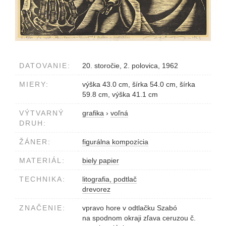
DATOVANIE:
20. storočie, 2. polovica, 1962
MIERY:
výška 43.0 cm, šírka 54.0 cm, šírka
59.8 cm, výška 41.1 cm
VÝTVARNÝ
grafika
›
voľná
DRUH:
ŽÁNER:
figurálna kompozícia
MATERIÁL:
biely papier
TECHNIKA:
litografia, podtlač
drevorez
ZNAČENIE:
vpravo hore v odtlačku Szabó
na spodnom okraji zľava ceruzou č.