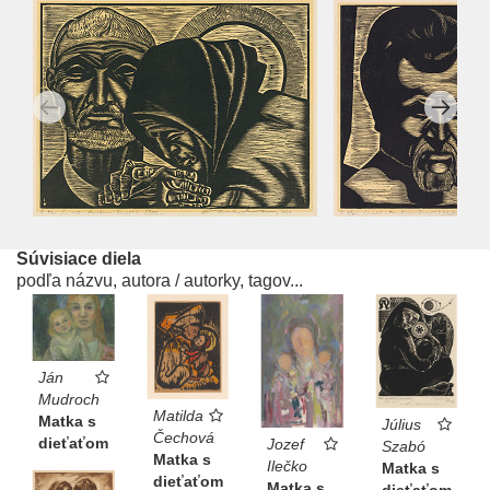
Súvisiace diela
podľa názvu, autora / autorky, tagov...
Ján
Mudroch
Matilda
Matka s
Július
Čechová
dieťaťom
Jozef
Szabó
Matka s
Ilečko
Matka s
dieťaťom
Matka s
dieťaťom