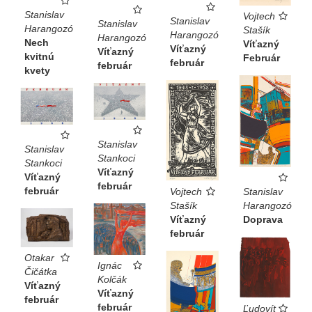
Stanislav
Vojtech
Stanislav
Stanislav
Harangozó
Stašík
Harangozó
Harangozó
Nech
Víťazný
Víťazný
Víťazný
kvitnú
Február
február
február
kvety
Stanislav
Stanislav
Stankoci
Stankoci
Víťazný
Víťazný
február
február
Vojtech
Stanislav
Stašík
Harangozó
Víťazný
Doprava
február
Otakar
Ignác
Čičátka
Kolčák
Víťazný
Víťazný
február
február
Ľudovít