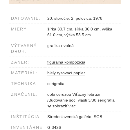
DATOVANIE:
20. storočie, 2. polovica, 1978
MIERY:
šírka 30.7 cm, šírka 36.0 cm, výška
61.0 cm, výška 53.5 cm
VÝTVARNÝ
grafika
›
voľná
DRUH:
ŽÁNER:
figurálna kompozícia
MATERIÁL:
biely rysovací papier
TECHNIKA:
serigrafia
ZNAČENIE:
dole ceruzou Víťazný február
/Budovanie soc. vlasti 3/30 serigrafia
Stanislav Harangozó
zobraziť viac
INŠTITÚCIA:
Stredoslovenská galéria, SGB
INVENTÁRNE
G 3426