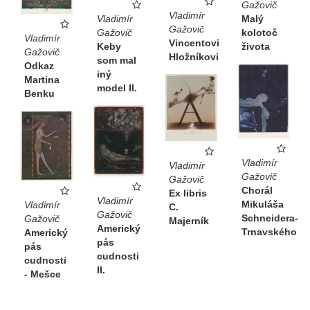
Gažovič
Vladimír
Malý
Vladimír
Gažovič
kolotoč
Gažovič
Vladimír
Vincentovi
života
Keby
Gažovič
Hložníkovi
som mal
Odkaz
iný
Martina
model II.
Benku
Vladimír
Vladimír
Gažovič
Gažovič
Chorál
Ex libris
Vladimír
Mikuláša
Vladimír
C.
Gažovič
Schneidera-
Gažovič
Majerník
Americký
Trnavského
Americký
pás
pás
cudnosti
cudnosti
II.
- Mešce