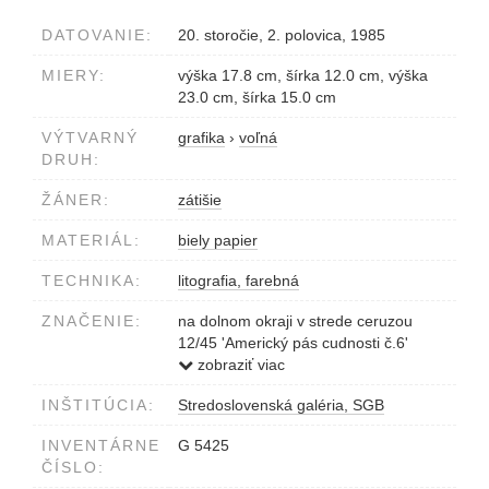
DATOVANIE:
20. storočie, 2. polovica, 1985
MIERY:
výška 17.8 cm, šírka 12.0 cm, výška
23.0 cm, šírka 15.0 cm
VÝTVARNÝ
grafika
›
voľná
DRUH:
ŽÁNER:
zátišie
MATERIÁL:
biely papier
TECHNIKA:
litografia, farebná
ZNAČENIE:
na dolnom okraji v strede ceruzou
12/45 'Americký pás cudnosti č.6'
Gažovič 85
zobraziť viac
INŠTITÚCIA:
Stredoslovenská galéria, SGB
INVENTÁRNE
G 5425
ČÍSLO: