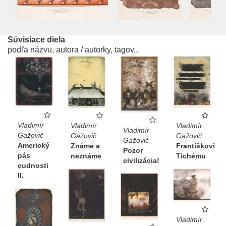
Súvisiace diela
podľa názvu, autora / autorky, tagov...
Vladimír
Vladimír
Vladimír
Vladimír
Gažovič
Gažovič
Gažovič
Gažovič
Americký
Františkovi
Známe a
Pozor
pás
Tichému
neznáme
civilizácia!
cudnosti
II.
Vladimír