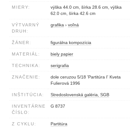
MIERY:
výška 44.0 cm, šírka 28.6 cm, výška
62.0 cm, šírka 42.6 cm
VÝTVARNÝ
grafika
›
voľná
DRUH:
ŽÁNER:
figurálna kompozícia
MATERIÁL:
biely papier
TECHNIKA:
serigrafia
ZNAČENIE:
dole ceruzou 5/18 'Partitúra I' Kveta
Fulierová 1996
INŠTITÚCIA:
Stredoslovenská galéria, SGB
INVENTÁRNE
G 8737
ČÍSLO:
Z CYKLU:
Partitúra