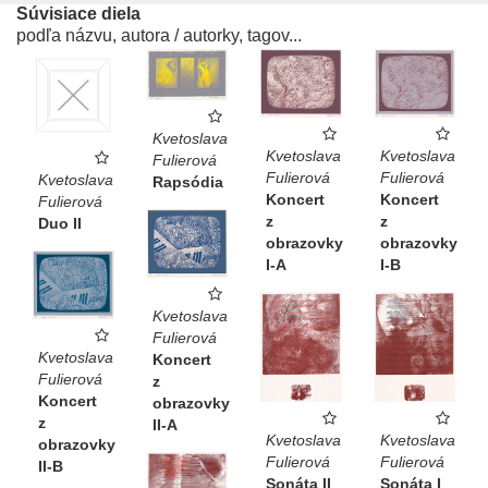
Súvisiace diela
podľa názvu, autora / autorky, tagov...
Kvetoslava
Kvetoslava
Kvetoslava
Fulierová
Fulierová
Fulierová
Kvetoslava
Rapsódia
Koncert
Koncert
Fulierová
z
z
Duo II
obrazovky
obrazovky
I-B
I-A
Kvetoslava
Fulierová
Kvetoslava
Koncert
Fulierová
z
Koncert
obrazovky
z
II-A
Kvetoslava
Kvetoslava
obrazovky
Fulierová
Fulierová
II-B
Sonáta I
Sonáta II