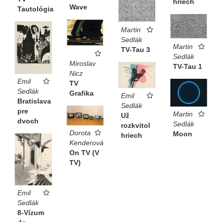
hriech
Wave
Tautológia
Martin
Sedlák
Martin
TV-Tau 3
Sedlák
Miroslav
TV-Tau 1
Nicz
Emil
TV
Sedlák
Grafika
Emil
Bratislava
Sedlák
pre
Martin
Už
dvoch
Sedlák
rozkvitol
Dorota
Moon
hriech
Kenderová
On TV (V
TV)
Emil
Sedlák
8-Vízum