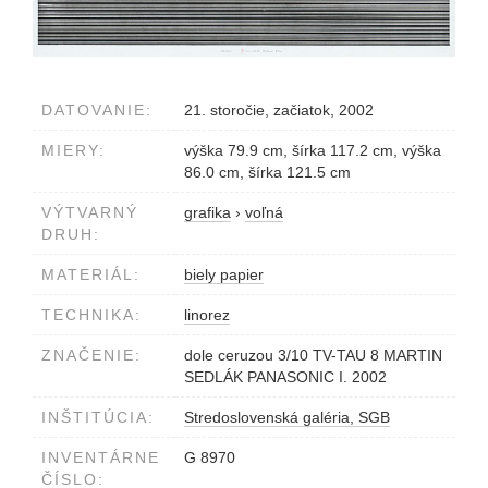
DATOVANIE:
21. storočie, začiatok, 2002
MIERY:
výška 79.9 cm, šírka 117.2 cm, výška
86.0 cm, šírka 121.5 cm
VÝTVARNÝ
grafika
›
voľná
DRUH:
MATERIÁL:
biely papier
TECHNIKA:
linorez
ZNAČENIE:
dole ceruzou 3/10 TV-TAU 8 MARTIN
SEDLÁK PANASONIC I. 2002
INŠTITÚCIA:
Stredoslovenská galéria, SGB
INVENTÁRNE
G 8970
ČÍSLO: