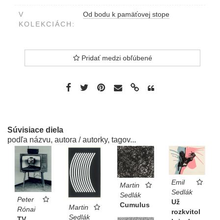
V
Od bodu k pamäťovej stope
KOLEKCIÁCH:
Pridať medzi obľúbené
Súvisiace diela
podľa názvu, autora / autorky, tagov...
Emil
Martin
Sedlák
Sedlák
Peter
Už
Cumulus
Martin
Rónai
rozkvitol
Sedlák
TV