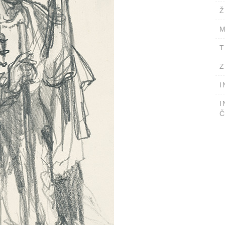
Ž
M
T
Z
I
I
Č