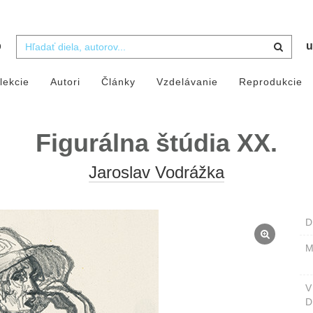
b
u
lekcie
Autori
Články
Vzdelávanie
Reprodukcie
Figurálna štúdia XX.
Jaroslav Vodrážka
D
M
D