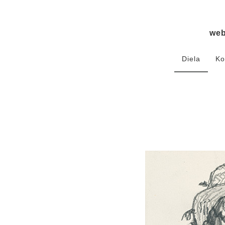
we
Diela
Ko