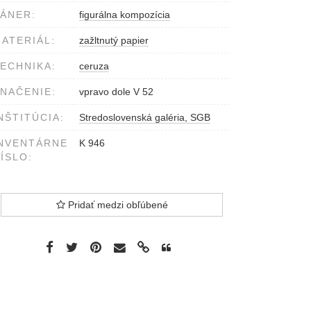
ÁNER:
figurálna kompozícia
ATERIÁL:
zažltnutý papier
ECHNIKA:
ceruza
NAČENIE:
vpravo dole V 52
NŠTITÚCIA:
Stredoslovenská galéria, SGB
NVENTÁRNE
K 946
ÍSLO:
Pridať medzi obľúbené