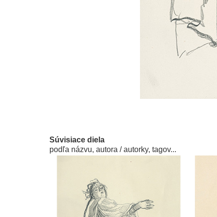
Súvisiace diela
podľa názvu, autora / autorky, tagov...