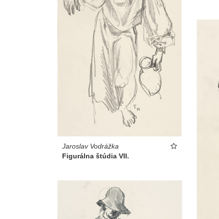
Jaroslav Vodrážka
Figurálna štúdia VII.