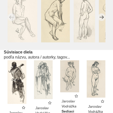
Súvisiace diela
podľa názvu, autora / autorky, tagov...
Jaroslav
Vodrážka
Jaroslav
Jaroslav
Sediaci
Vodrážka
Jaroslav