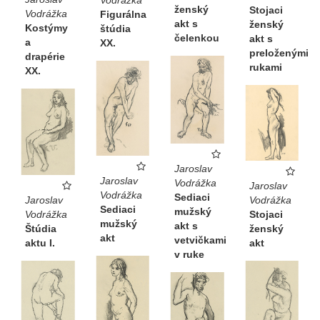
Vodrážka
ženský
Stojaci
Vodrážka
Figurálna
akt s
ženský
Kostýmy
štúdia
čelenkou
akt s
a
XX.
preloženými
drapérie
rukami
XX.
Jaroslav
Jaroslav
Vodrážka
Jaroslav
Vodrážka
Sediaci
Vodrážka
Jaroslav
Sediaci
mužský
Stojaci
Vodrážka
mužský
akt s
ženský
Štúdia
akt
vetvičkami
akt
aktu I.
v ruke