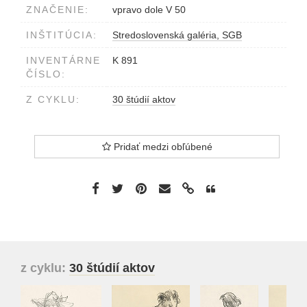
ZNAČENIE:
vpravo dole V 50
INŠTITÚCIA:
Stredoslovenská galéria, SGB
INVENTÁRNE
K 891
ČÍSLO:
Z CYKLU:
30 štúdií aktov
Pridať medzi obľúbené
z cyklu:
30 štúdií aktov