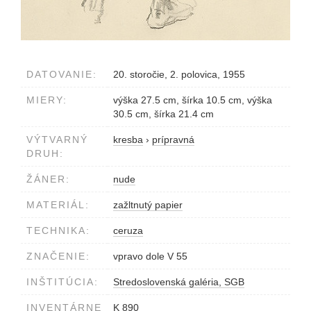
DATOVANIE:
20. storočie, 2. polovica, 1955
MIERY:
výška 27.5 cm, šírka 10.5 cm, výška
30.5 cm, šírka 21.4 cm
VÝTVARNÝ
kresba
›
prípravná
DRUH:
ŽÁNER:
nude
MATERIÁL:
zažltnutý papier
TECHNIKA:
ceruza
ZNAČENIE:
vpravo dole V 55
INŠTITÚCIA:
Stredoslovenská galéria, SGB
INVENTÁRNE
K 890