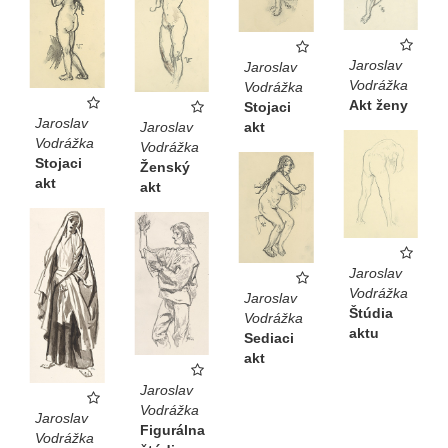
Jaroslav
Jaroslav
Vodrážka
Vodrážka
Akt ženy
Stojaci
Jaroslav
Jaroslav
akt
Vodrážka
Vodrážka
Stojaci
Ženský
akt
akt
Jaroslav
Vodrážka
Jaroslav
Štúdia
Vodrážka
aktu
Sediaci
akt
Jaroslav
Vodrážka
Jaroslav
Figurálna
Vodrážka