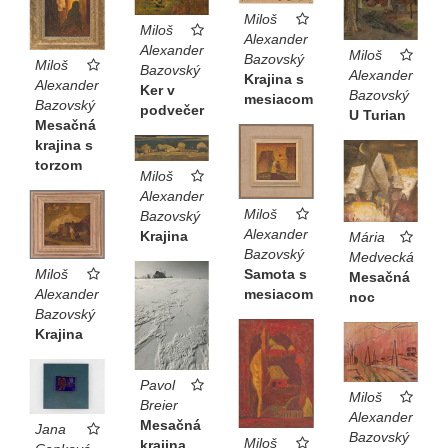
Miloš
Miloš
Alexander
Alexander
Miloš
Bazovský
Miloš
Bazovský
Alexander
Krajina s
Alexander
Ker v
Bazovský
mesiacom
Bazovský
podvečer
U Turian
Mesačná
krajina s
torzom
Miloš
Alexander
Miloš
Bazovský
Alexander
Krajina
Mária
Bazovský
Medvecká
Samota s
Miloš
Mesačná
mesiacom
Alexander
noc
Bazovský
Krajina
Pavol
Miloš
Breier
Alexander
Mesačná
Jana
Bazovský
Miloš
krajina