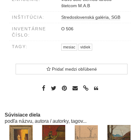
štetcom M.A.B
INŠTITÚCIA:
Stredoslovenská galéria, SGB
INVENTÁRNE
O 506
ČÍSLO:
TAGY:
mesiac
vidiek
Pridať medzi obľúbené
Súvisiace diela
podľa názvu, autora / autorky, tagov...