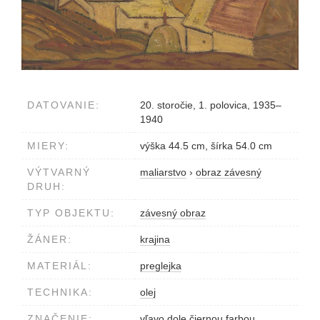
DATOVANIE:
20. storočie, 1. polovica, 1935–
1940
MIERY:
výška 44.5 cm, šírka 54.0 cm
VÝTVARNÝ
maliarstvo
›
obraz závesný
DRUH:
TYP OBJEKTU:
závesný obraz
ŽÁNER:
krajina
MATERIÁL:
preglejka
TECHNIKA:
olej
ZNAČENIE:
vľavo dole čiernou farbou