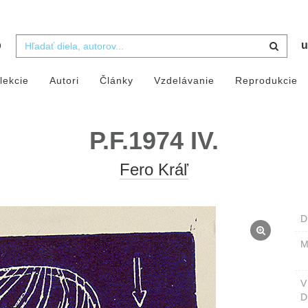
b
u
lekcie
Autori
Články
Vzdelávanie
Reprodukcie
P.F.1974 IV.
Fero Kráľ
D
M
D