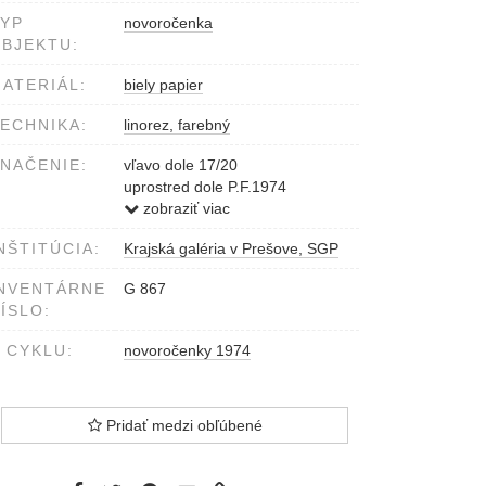
YP
novoročenka
BJEKTU:
ATERIÁL:
biely papier
ECHNIKA:
linorez, farebný
NAČENIE:
vľavo dole 17/20
uprostred dole P.F.1974
vpravo dole Kráľ 73
zobraziť viac
NŠTITÚCIA:
Krajská galéria v Prešove, SGP
NVENTÁRNE
G 867
ÍSLO:
 CYKLU:
novoročenky 1974
Pridať medzi obľúbené