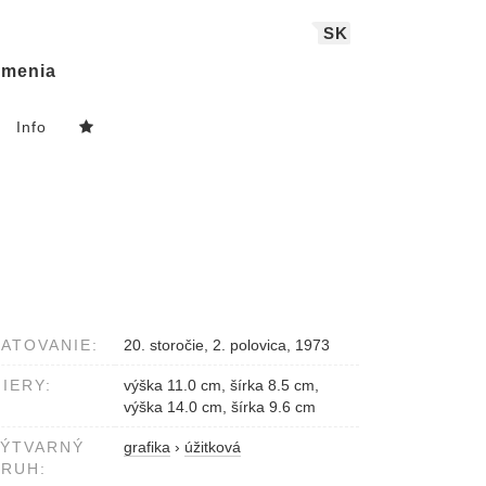
SK
menia
Info
ATOVANIE:
20. storočie, 2. polovica, 1973
IERY:
výška 11.0 cm, šírka 8.5 cm,
výška 14.0 cm, šírka 9.6 cm
VÝTVARNÝ
grafika
›
úžitková
RUH: