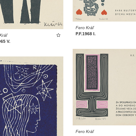
Fero Kráľ
P.F.1968 I.
Kráľ
965 V.
Fero Kráľ