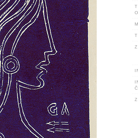
T
O
M
T
Z
I
I
Č
Z