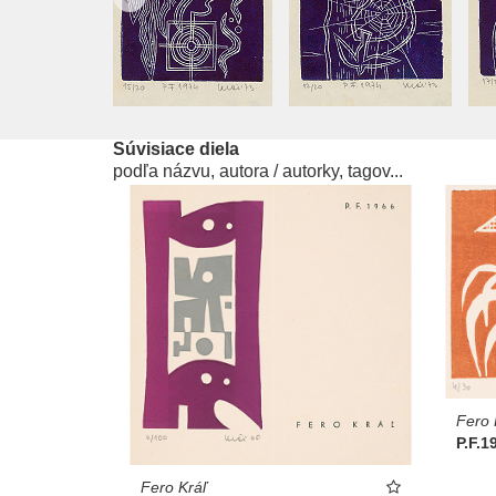
Súvisiace diela
podľa názvu, autora / autorky, tagov...
Fero 
P.F.19
Fero Kráľ