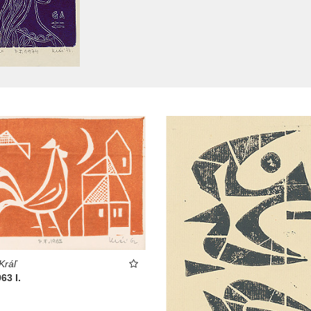
Kráľ
63 I.