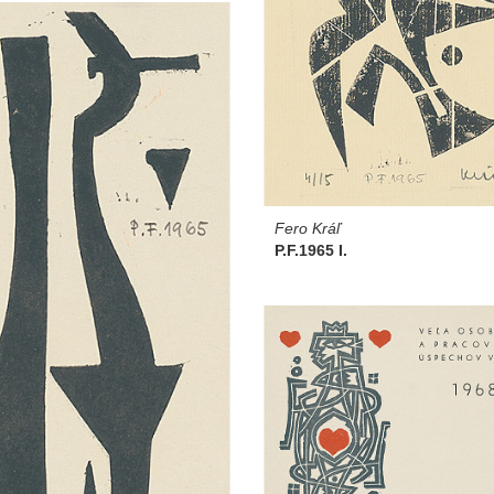
Fero Kráľ
P.F.1965 I.