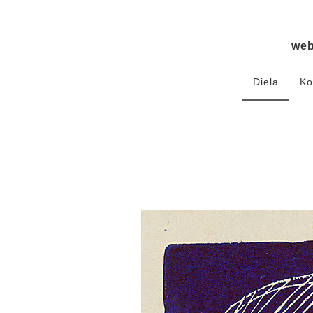
we
Diela
Ko