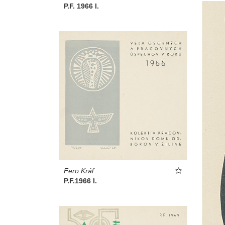
P.F. 1966 I.
Fero Kráľ
P.F.1966 I.