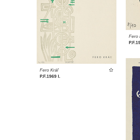
Fero 
P.F.1
Fero Kráľ
P.F.1969 I.