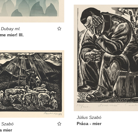
 Dubay ml.
e mier! III.
Július Szabó
Práca - mier
s Szabó
a mier