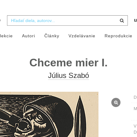
b
u
lekcie
Autori
Články
Vzdelávanie
Reprodukcie
Chceme mier I.
Július Szabó
D
M
D