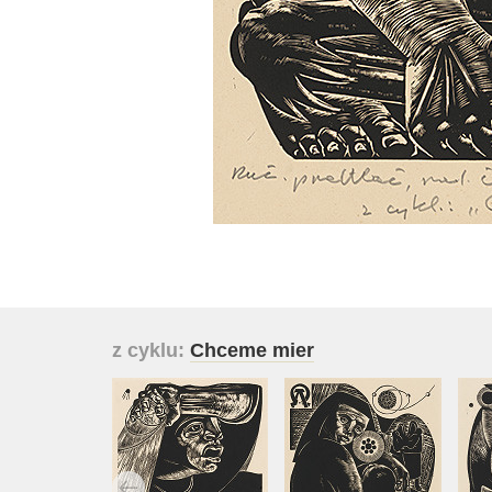
z cyklu:
Chceme mier