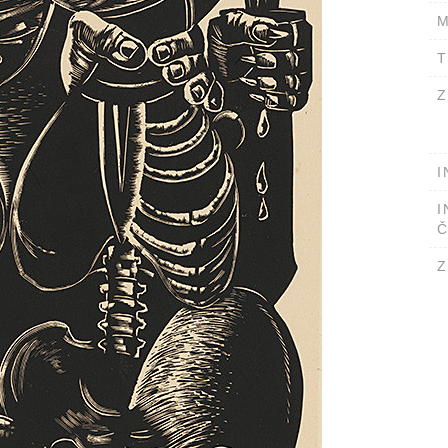
M
T
Z
I
I
Č
Z