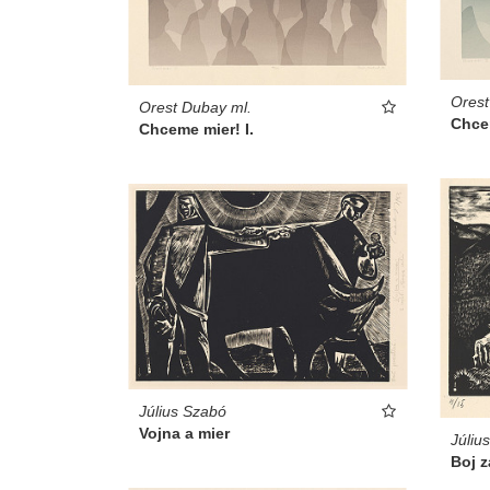
Orest
Orest Dubay ml.
Chcem
Chceme mier! I.
Július Szabó
Vojna a mier
Júliu
Boj z