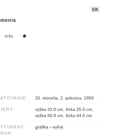
SK
menia
Info
ATOVANIE:
20. storočie, 2. polovica, 1959
IERY:
výška 33.0 cm, šírka 25.0 cm,
výška 60.0 cm, šírka 44.0 cm
VÝTVARNÝ
grafika
›
voľná
RUH: