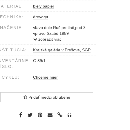
ATERIÁL:
biely papier
ECHNIKA:
drevoryt
NAČENIE:
vľavo dole Ruč.pretlač,pod 3.
vpravo Szabó 1959
vpravo uprostred z
zobraziť viac
cykl.:'Chceme mier'
NŠTITÚCIA:
Krajská galéria v Prešove, SGP
NVENTÁRNE
G 89/1
ÍSLO:
 CYKLU:
Chceme mier
Pridať medzi obľúbené