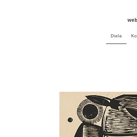
we
Diela
Ko