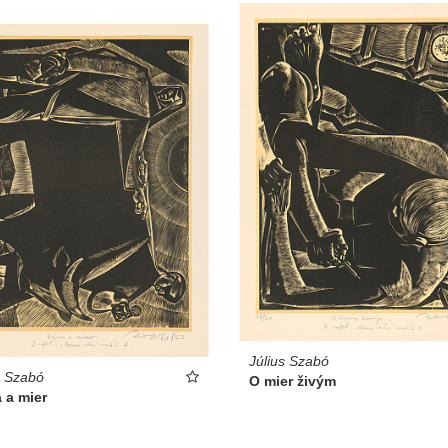
Július Szabó
s Szabó
O mier živým
 a mier