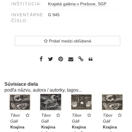
INŠTITÚCIA:
Krajská galéria v Prešove, SGP
INVENTÁRNE
G 945
ČÍSLO:
Pridať medzi obľúbené
Súvisiace diela
podľa názvu, autora / autorky, tagov...
Tibor
Tibor
Tibor
Tibor
Gáll
Gáll
Gáll
Gáll
Krajina
Krajina
Krajina
Krajina