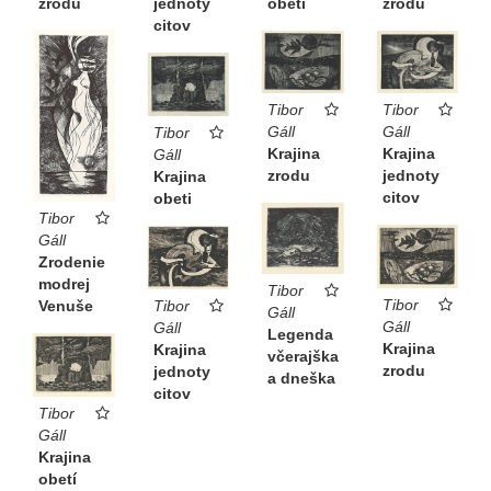
zrodu
obetí
zrodu
jednoty
citov
Tibor
Tibor
Gáll
Gáll
Tibor
Krajina
Krajina
Gáll
zrodu
jednoty
Krajina
citov
obeti
Tibor
Gáll
Zrodenie
modrej
Tibor
Tibor
Venuše
Tibor
Gáll
Gáll
Gáll
Legenda
Krajina
Krajina
včerajška
zrodu
jednoty
a dneška
citov
Tibor
Gáll
Krajina
obetí