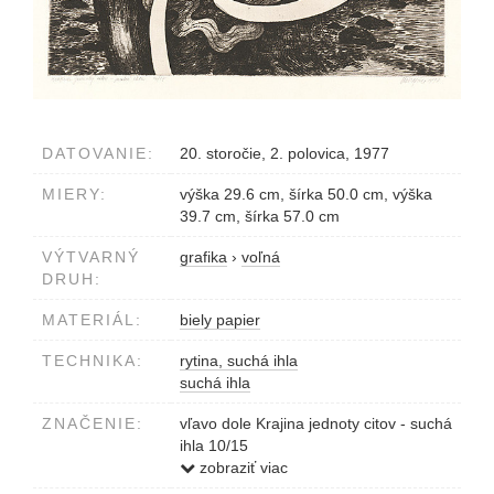
DATOVANIE:
20. storočie, 2. polovica, 1977
MIERY:
výška 29.6 cm, šírka 50.0 cm, výška
39.7 cm, šírka 57.0 cm
VÝTVARNÝ
grafika
›
voľná
DRUH:
MATERIÁL:
biely papier
TECHNIKA:
rytina, suchá ihla
suchá ihla
ZNAČENIE:
vľavo dole Krajina jednoty citov - suchá
ihla 10/15
vpravo Tibor Gáll 1977
zobraziť viac