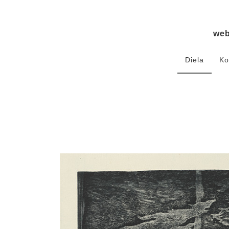
we
Diela
Ko