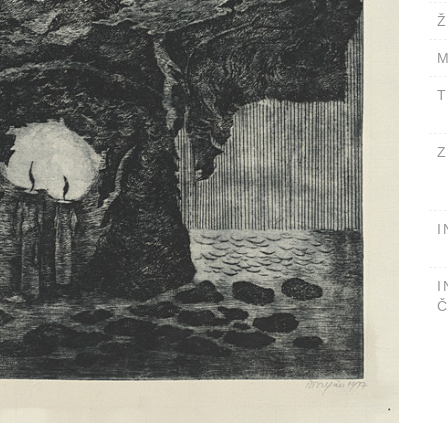
Ž
M
T
Z
I
I
Č