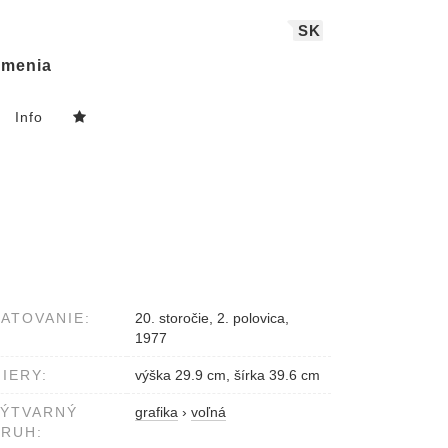
SK
menia
Info
ATOVANIE:
20. storočie, 2. polovica,
1977
IERY:
výška 29.9 cm, šírka 39.6 cm
VÝTVARNÝ
grafika
›
voľná
RUH: