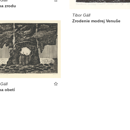
na zrodu
Tibor Gáll
Zrodenie modrej Venuše
 Gáll
na obetí