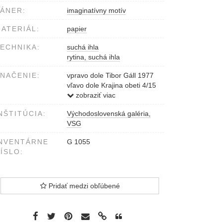
ÁNER:
imaginatívny motív
ATERIÁL:
papier
ECHNIKA:
suchá ihla
rytina, suchá ihla
NAČENIE:
vpravo dole Tibor Gáll 1977
vľavo dole Krajina obeti 4/15
suchá ihla
zobraziť viac
NŠTITÚCIA:
Východoslovenská galéria,
VSG
NVENTÁRNE
G 1055
ÍSLO:
Pridať medzi obľúbené