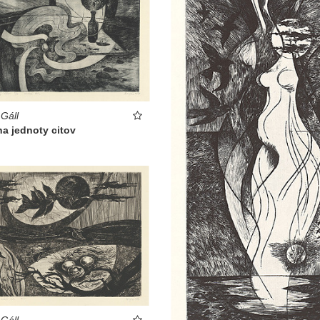
 Gáll
na jednoty citov
 Gáll