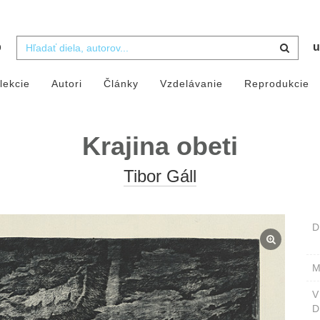
b
u
lekcie
Autori
Články
Vzdelávanie
Reprodukcie
Krajina obeti
Tibor Gáll
D
M
D