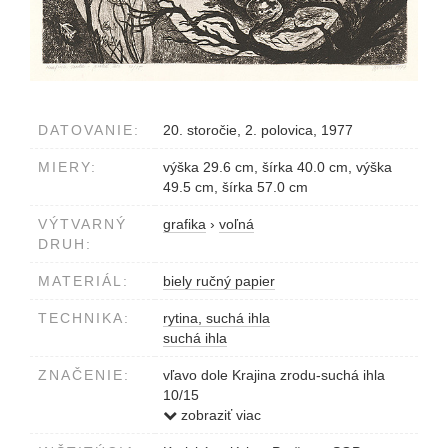
DATOVANIE:
20. storočie, 2. polovica, 1977
MIERY:
výška 29.6 cm, šírka 40.0 cm, výška
49.5 cm, šírka 57.0 cm
VÝTVARNÝ
grafika
›
voľná
DRUH:
MATERIÁL:
biely ručný papier
TECHNIKA:
rytina, suchá ihla
suchá ihla
ZNAČENIE:
vľavo dole Krajina zrodu-suchá ihla
10/15
vpravo Tibor Gáll 1977
zobraziť viac