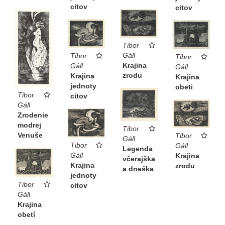
citov
citov
Tibor
Gáll
Tibor
Tibor
Krajina
Gáll
Gáll
zrodu
Krajina
Krajina
jednoty
obeti
Tibor
citov
Gáll
Zrodenie
modrej
Tibor
Venuše
Tibor
Gáll
Tibor
Gáll
Legenda
Gáll
Krajina
včerajška
Krajina
zrodu
a dneška
jednoty
Tibor
citov
Gáll
Krajina
obetí