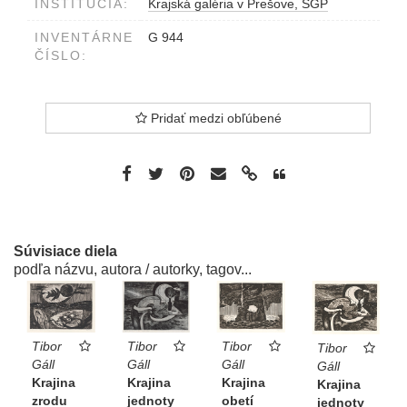
INŠTITÚCIA:
Krajská galéria v Prešove, SGP
INVENTÁRNE
G 944
ČÍSLO:
Pridať medzi obľúbené
Súvisiace diela
podľa názvu, autora / autorky, tagov...
Tibor
Tibor
Tibor
Tibor
Gáll
Gáll
Gáll
Gáll
Krajina
Krajina
Krajina
Krajina
zrodu
obetí
jednoty
jednoty