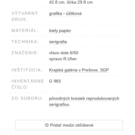
42.8 cm, šírka 29.8 cm
VÝTVARNÝ
grafika
›
úžitková
DRUH:
MATERIÁL:
biely papier
TECHNIKA:
serigrafia
ZNAČENIE:
vľavo dole 6/50
vpravo R.Uher
INŠTITÚCIA:
Krajská galéria v Prešove, SGP
INVENTÁRNE
G 983
ČÍSLO:
ZO SÚBORU:
pôvodných kresieb reprodukovaných
serigrafiou
Pridať medzi obľúbené