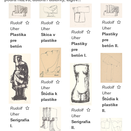
Rudolf
Rudolf
Rudolf
Uher
Uher
Uher
Rudolf
Plastiky
Plastika
Skica v
Uher
pre
pre
plastike
Plastiky
betón II.
betón
pre
betón I.
Rudolf
Rudolf
Uher
Uher
Štúdia k
Štúdia k
plastike
plastike
Rudolf
Rudolf
II.
Uher
Uher
Serigrafia
Serigrafia
I.
II.