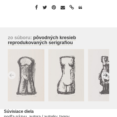
zo súboru:
pôvodných kresieb
reprodukovaných serigrafiou
Súvisiace diela
podľa názvu, autora / autorky, tagov...