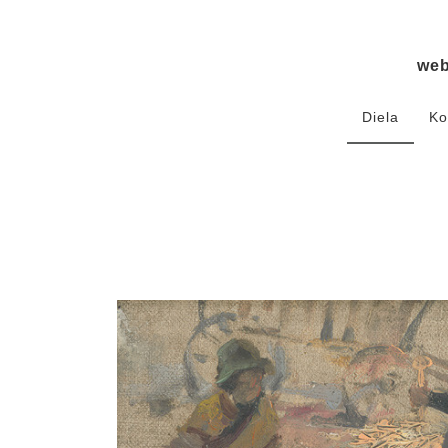
we
Diela
Ko