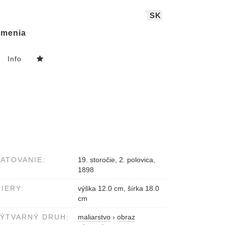
SK
menia
Info
ATOVANIE:
19. storočie, 2. polovica,
1898
IERY:
výška 12.0 cm, šírka 18.0
cm
ÝTVARNÝ DRUH:
maliarstvo
›
obraz