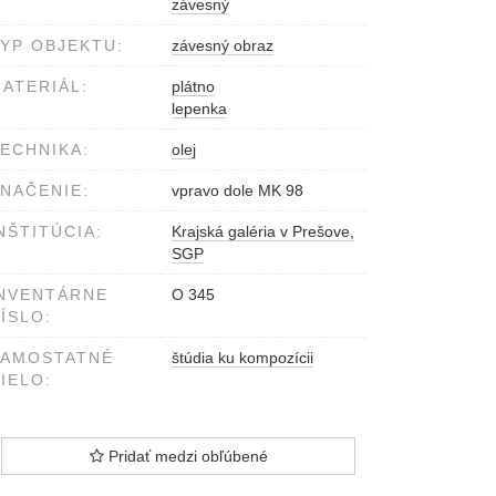
závesný
YP OBJEKTU:
závesný obraz
ATERIÁL:
plátno
lepenka
ECHNIKA:
olej
NAČENIE:
vpravo dole MK 98
NŠTITÚCIA:
Krajská galéria v Prešove,
SGP
NVENTÁRNE
O 345
ÍSLO:
SAMOSTATNÉ
štúdia ku kompozícii
IELO:
Pridať medzi obľúbené