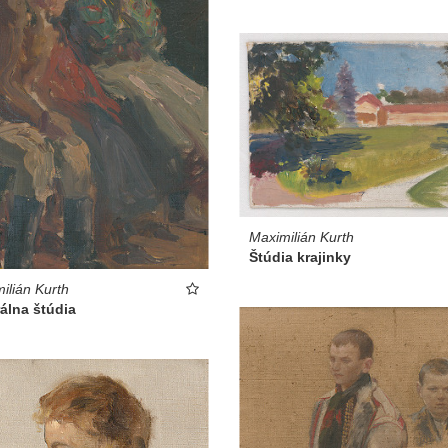
Maximilián Kurth
Štúdia krajinky
ilián Kurth
álna štúdia