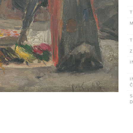
T
M
T
Z
I
I
Č
D