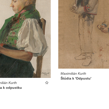
Maximilián Kurth
Štúdia k 'Odpustu'
ilián Kurth
ia k odpustku