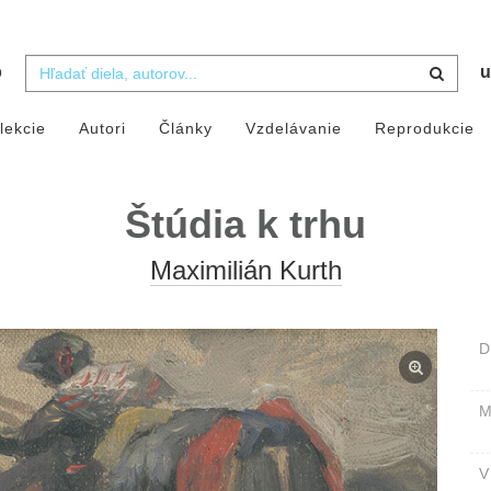
b
u
lekcie
Autori
Články
Vzdelávanie
Reprodukcie
Štúdia k trhu
Maximilián Kurth
D
M
V