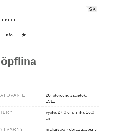
SK
menia
Info
öpflina
ATOVANIE:
20. storočie, začiatok,
1911
IERY:
výška 27.0 cm, šírka 16.0
cm
VÝTVARNÝ
maliarstvo
›
obraz závesný