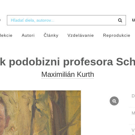
b
u
lekcie
Autori
Články
Vzdelávanie
Reprodukcie
 k podobizni profesora Sch
Maximilián Kurth
D
M