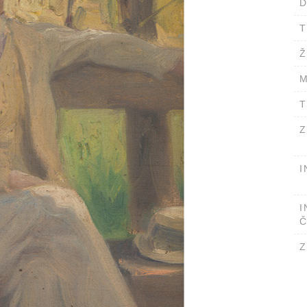
D
T
Ž
M
T
Z
I
I
Č
Z