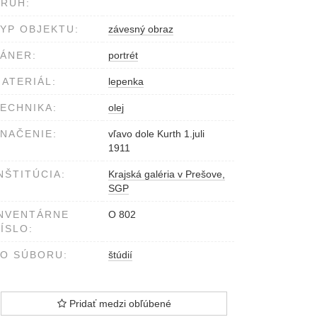
RUH:
YP OBJEKTU:
závesný obraz
ÁNER:
portrét
ATERIÁL:
lepenka
ECHNIKA:
olej
NAČENIE:
vľavo dole Kurth 1.juli
1911
NŠTITÚCIA:
Krajská galéria v Prešove,
SGP
NVENTÁRNE
O 802
ÍSLO:
O SÚBORU:
štúdií
Pridať medzi obľúbené