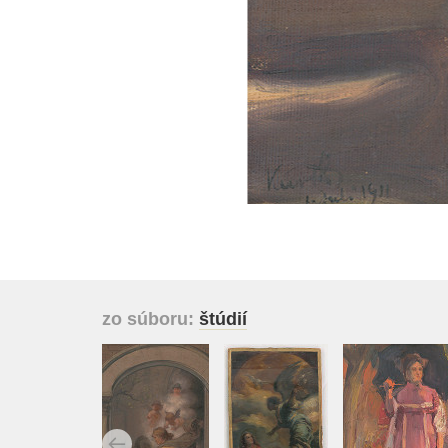
zo súboru:
štúdií