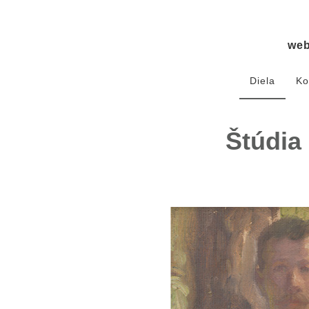
we
Diela
Ko
Štúdia