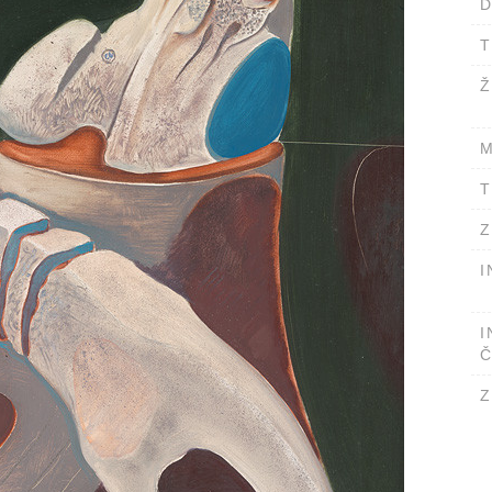
D
T
Ž
M
T
Z
I
I
Č
Z