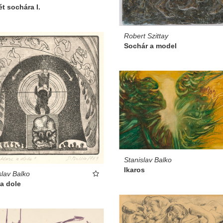
ét sochára I.
Robert Szittay
Sochár a model
Stanislav Balko
Ikaros
slav Balko
a dole