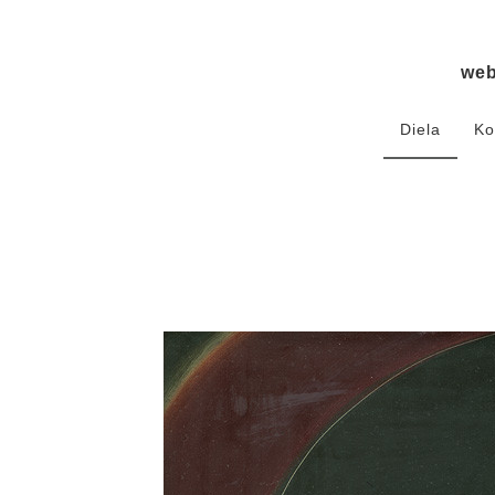
we
Diela
Ko