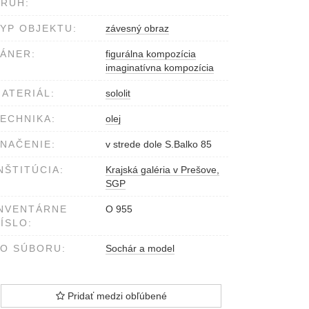
RUH:
YP OBJEKTU:
závesný obraz
ÁNER:
figurálna kompozícia
imaginatívna kompozícia
ATERIÁL:
sololit
ECHNIKA:
olej
NAČENIE:
v strede dole S.Balko 85
NŠTITÚCIA:
Krajská galéria v Prešove,
SGP
NVENTÁRNE
O 955
ÍSLO:
O SÚBORU:
Sochár a model
Pridať medzi obľúbené