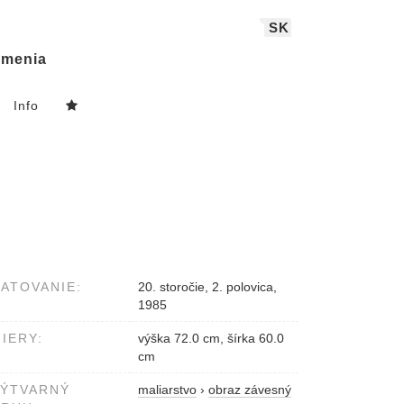
SK
menia
Info
ATOVANIE:
20. storočie, 2. polovica,
1985
IERY:
výška 72.0 cm, šírka 60.0
cm
VÝTVARNÝ
maliarstvo
›
obraz závesný