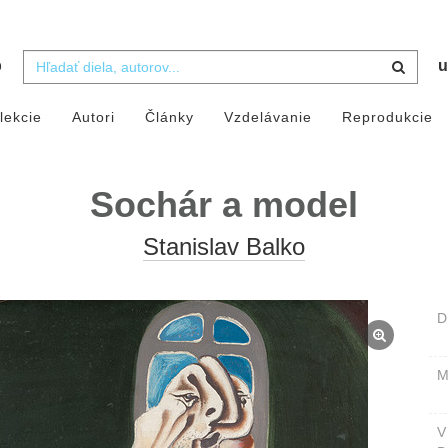
b
u
lekcie
Autori
Články
Vzdelávanie
Reprodukcie
Sochár a model
Stanislav Balko
D
M