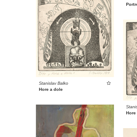
Portr
Stanislav Balko
Hore a dole
Stani
Hore 