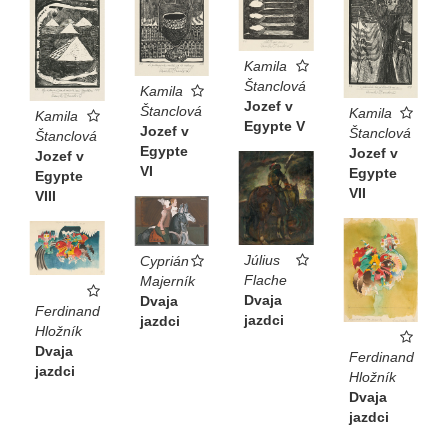
Kamila
Štanclová
Kamila
Jozef v
Štanclová
Kamila
Kamila
Egypte V
Jozef v
Štanclová
Štanclová
Egypte
Jozef v
Jozef v
VI
Egypte
Egypte
VII
VIII
Július
Cyprián
Flache
Majerník
Dvaja
Dvaja
Ferdinand
jazdci
jazdci
Hložník
Dvaja
Ferdinand
jazdci
Hložník
Dvaja
jazdci