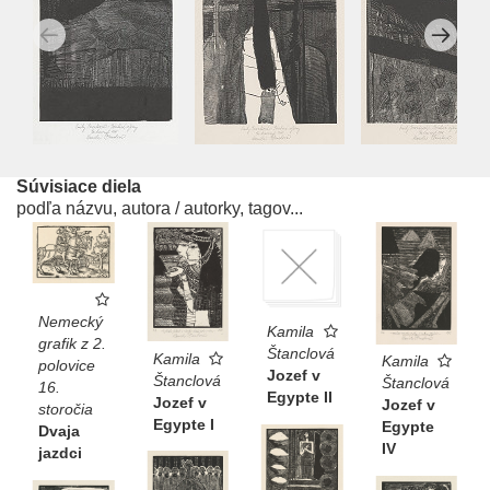
Súvisiace diela
podľa názvu, autora / autorky, tagov...
Nemecký
Kamila
grafik z 2.
Štanclová
Kamila
Kamila
polovice
Jozef v
Štanclová
Štanclová
16.
Egypte II
Jozef v
Jozef v
storočia
Egypte I
Egypte
Dvaja
IV
jazdci