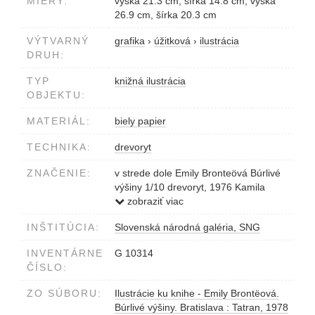
MIERY:
výška 21.3 cm, šírka 14.8 cm, výška
26.9 cm, šírka 20.3 cm
VÝTVARNÝ
grafika
›
úžitková
›
ilustrácia
DRUH:
TYP
knižná ilustrácia
OBJEKTU:
MATERIÁL:
biely papier
TECHNIKA:
drevoryt
ZNAČENIE:
v strede dole Emily Bronteövá Búrlivé
výšiny 1/10 drevoryt, 1976 Kamila
Štanclová
zobraziť viac
INŠTITÚCIA:
Slovenská národná galéria, SNG
INVENTÁRNE
G 10314
ČÍSLO:
ZO SÚBORU:
Ilustrácie ku knihe - Emily Brontëová.
Búrlivé výšiny. Bratislava : Tatran, 1978