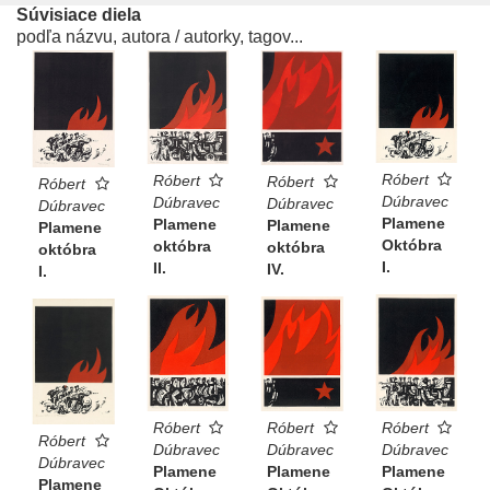
Súvisiace diela
podľa názvu, autora / autorky, tagov...
Róbert
Róbert
Róbert
Róbert
Dúbravec
Dúbravec
Dúbravec
Dúbravec
Plamene
Plamene
Plamene
Plamene
Októbra
októbra
októbra
októbra
I.
II.
IV.
I.
Róbert
Róbert
Róbert
Róbert
Dúbravec
Dúbravec
Dúbravec
Dúbravec
Plamene
Plamene
Plamene
Plamene