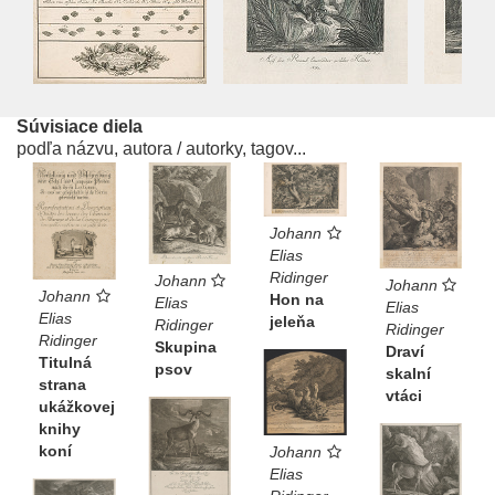
Súvisiace diela
podľa názvu, autora / autorky, tagov...
Johann
Elias
Ridinger
Johann
Johann
Johann
Hon na
Elias
Elias
Elias
jeleňa
Ridinger
Ridinger
Ridinger
Skupina
Draví
Titulná
psov
skalní
strana
vtáci
ukážkovej
knihy
koní
Johann
Elias