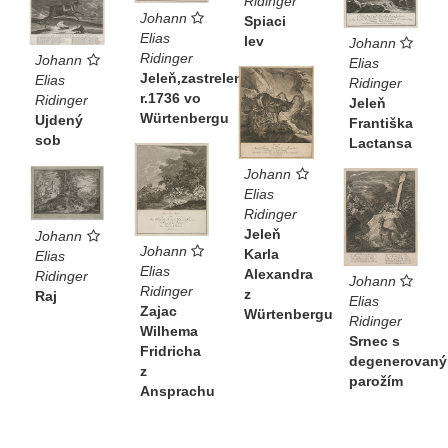
Ridinger
Johann
Spiaci
Elias
lev
Johann
Ridinger
Johann
Elias
Jeleň,zastrelený
Elias
Ridinger
r.1736 vo
Ridinger
Jeleň
Würtenbergu
Ujdený
Františka
sob
Lactansa
Johann
Elias
Ridinger
Jeleň
Johann
Johann
Karla
Elias
Elias
Alexandra
Ridinger
Johann
Ridinger
z
Raj
Elias
Zajac
Würtenbergu
Ridinger
Wilhema
Srnec s
Fridricha
degenerovan
z
parožím
Ansprachu