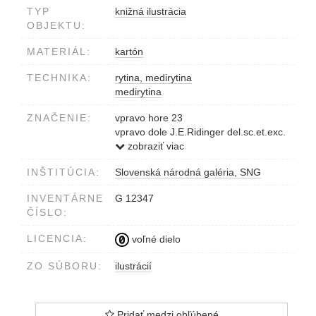
TYP
knižná ilustrácia
OBJEKTU:
MATERIÁL:
kartón
TECHNIKA:
rytina, medirytina
medirytina
ZNAČENIE:
vpravo hore 23
vpravo dole J.E.Ridinger del.sc.et.exc.
Aug.Vind.
zobraziť viac
INŠTITÚCIA:
Slovenská národná galéria, SNG
INVENTÁRNE
G 12347
ČÍSLO:
LICENCIA:
voľné dielo
ZO SÚBORU:
ilustrácií
Pridať medzi obľúbené