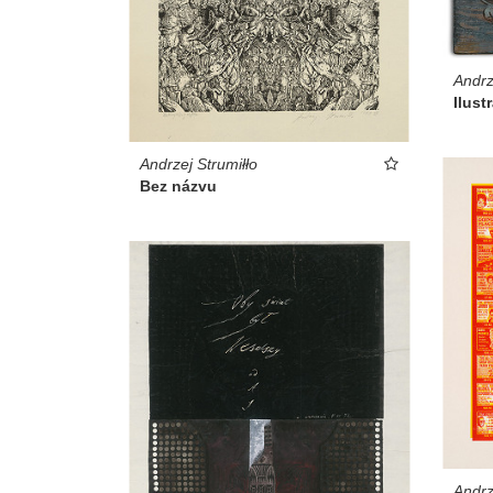
Andrz
Ilust
Andrzej Strumiłło
Bez názvu
Andrz