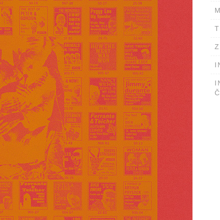
M
T
Z
I
I
Č