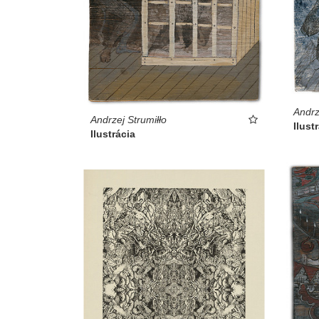
Andrz
Andrzej Strumiłło
Ilust
Ilustrácia