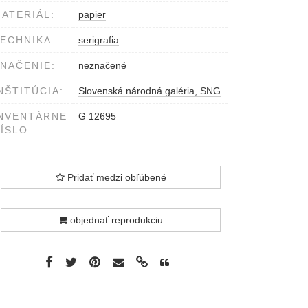
ATERIÁL:
papier
ECHNIKA:
serigrafia
NAČENIE:
neznačené
NŠTITÚCIA:
Slovenská národná galéria, SNG
NVENTÁRNE
G 12695
ÍSLO:
Pridať medzi obľúbené
objednať reprodukciu