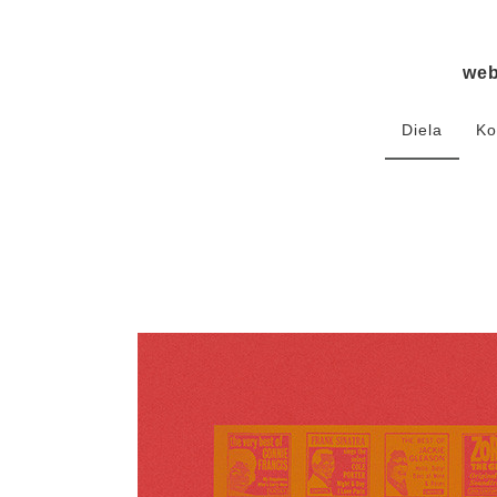
we
Diela
Ko