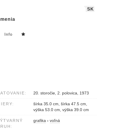
SK
menia
Info
ATOVANIE:
20. storočie, 2. polovica, 1973
IERY:
šírka 35.0 cm, šírka 47.5 cm,
výška 53.0 cm, výška 39.0 cm
VÝTVARNÝ
grafika
›
voľná
RUH: