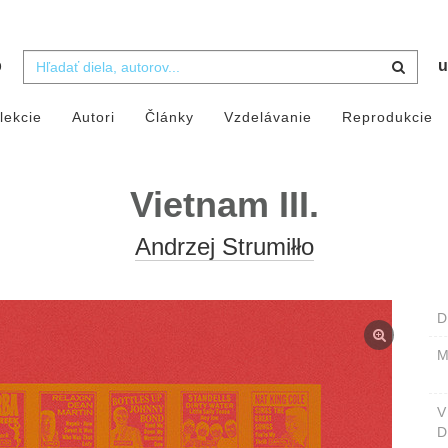
b
u
lekcie
Autori
Články
Vzdelávanie
Reprodukcie
Vietnam III.
Andrzej Strumiłło
D
M
D