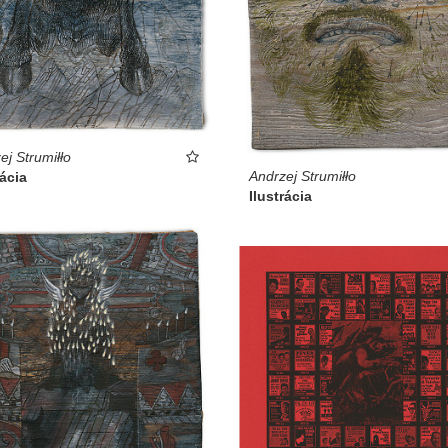
ej Strumiłło
Andrzej Strumiłło
rácia
Ilustrácia