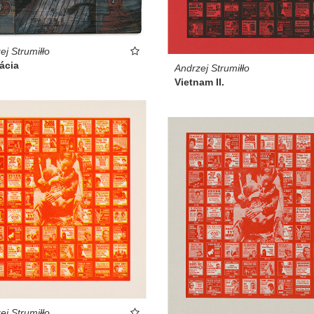
ej Strumiłło
rácia
Andrzej Strumiłło
Vietnam II.
ej Strumiłło