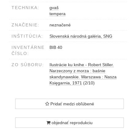
TECHNIKA:
gvaš
tempera
ZNAČENIE:
neznačené
INŠTITÚCIA:
Slovenská národná galéria, SNG
INVENTÁRNE
BIB 40
ČÍSLO:
ZO SÚBORU:
Ilustrácie ku knihe - Robert Stiller.
Narzeczony z morza : baśnie
skandynawskie. Warszawa : Nasza
Księgarnia, 1971
(2/10)
Pridať medzi obľúbené
objednať reprodukciu