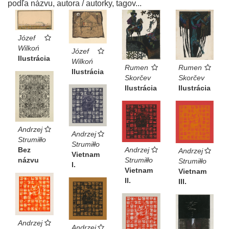
podľa názvu, autora / autorky, tagov...
Józef
Wilkoń
Józef
Ilustrácia
Wilkoń
Rumen
Rumen
Ilustrácia
Skorčev
Skorčev
Ilustrácia
Ilustrácia
Andrzej
Andrzej
Strumiłło
Strumiłło
Bez
Andrzej
Andrzej
Vietnam
názvu
Strumiłło
Strumiłło
I.
Vietnam
Vietnam
II.
III.
Andrzej
Andrzej