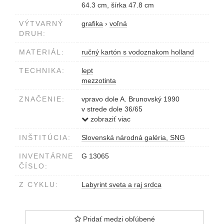
64.3 cm, šírka 47.8 cm
VÝTVARNÝ
grafika
›
voľná
DRUH:
MATERIÁL:
ručný kartón s vodoznakom holland
TECHNIKA:
lept
mezzotinta
ZNAČENIE:
vpravo dole A. Brunovský 1990
v strede dole 36/65
vľavo dole LABYRINT SVETA A RAJ
zobraziť viac
SRDCA V. VOJNA
INŠTITÚCIA:
Slovenská národná galéria, SNG
INVENTÁRNE
G 13065
ČÍSLO:
Z CYKLU:
Labyrint sveta a raj srdca
Pridať medzi obľúbené