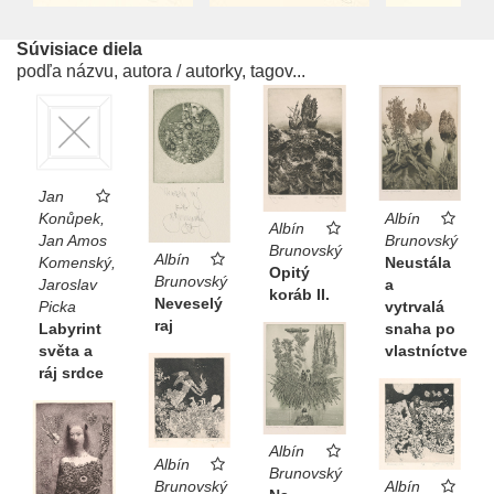
Súvisiace diela
podľa názvu, autora / autorky, tagov...
Jan
Albín
Konůpek,
Albín
Brunovský
Jan Amos
Brunovský
Albín
Neustála
Komenský,
Opitý
Brunovský
a
Jaroslav
koráb II.
Neveselý
vytrvalá
Picka
raj
snaha po
Labyrint
vlastníctve
světa a
ráj srdce
Albín
Albín
Brunovský
Brunovský
Albín