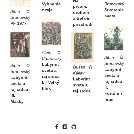
Na
Vyhnanie
Brunovský
prvom,
z raja
Stvorenie
Albín
druhom
sveta
Brunovský
a treťom
PF 1977
poschodí
Albín
Albín
Brunovský
Brunovský
Labyrint
Albín
Dušan
Labyrint
sveta a
Brunovský
Kállay
sveta a
raj srdca
Labyrint
Labyrint
raj srdca
I. - Veľký
sveta a
sveta a
II. -
hluk
raj srdca
raj srdca
Fortúnin
III. -
hrad
Masky