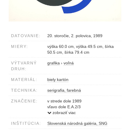
DATOVANIE:
20. storočie, 2. polovica, 1989
MIERY:
výška 60.0 cm, výška 49.5 cm, šírka
50.5 cm, šírka 79.4 cm
VÝTVARNÝ
grafika
›
voľná
DRUH:
MATERIÁL:
biely kartón
TECHNIKA:
serigrafia, farebná
ZNAČENIE:
v strede dole 1989
vľavo dole E.A.2/3
vpravo dole M.Dobe��
zobraziť viac
INŠTITÚCIA:
Slovenská národná galéria, SNG