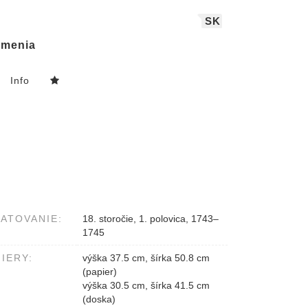
SK
menia
Info
ATOVANIE:
18. storočie, 1. polovica, 1743–
1745
IERY:
výška 37.5 cm, šírka 50.8 cm
(papier)
výška 30.5 cm, šírka 41.5 cm
(doska)