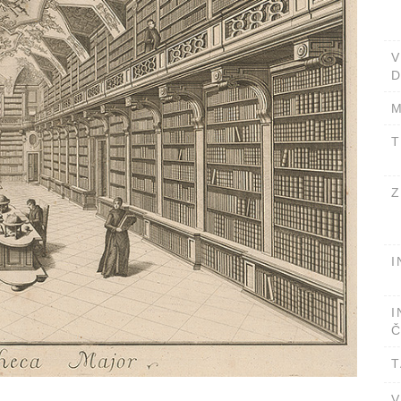
D
M
T
Z
I
I
Č
T
V