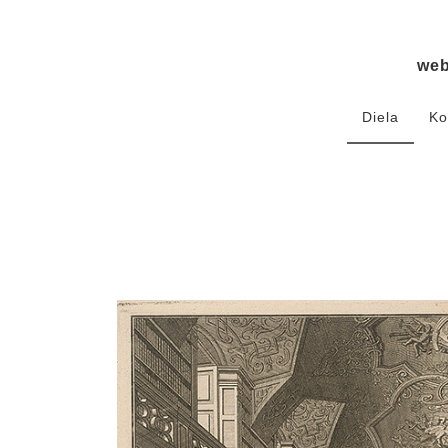
we
Diela
Ko