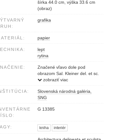
šírka 44.0 cm, výška 33.6 cm
(obraz)
VÝTVARNÝ
grafika
RUH:
ATERIÁL:
papier
ECHNIKA:
lept
rytina
NAČENIE:
Značené vľavo dole pod
obrazom Sal. Kleiner del. et sc.
Dole pod obrazom Bibliotheca
zobraziť viac
Major
NŠTITÚCIA:
Slovenská národná galéria,
SNG
NVENTÁRNE
G 13385
ÍSLO:
AGY:
kniha
interiér
Architectura delineata et sculpta