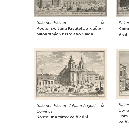
Salomon Kleiner
Salom
Kostol sv. Jána Krstiteľa a kláštor
Kosto
Milosrdných bratov vo Viedni
Viedn
Salom
Salomon Kleiner, Johann August
Corvi
Corvinus
Domi
Kostol trinitárov vo Viedni
vo Vi