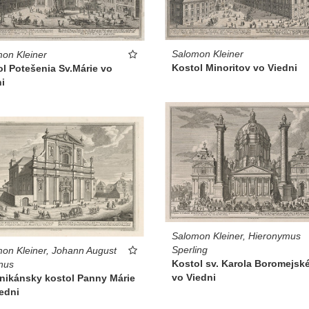
Salomon Kleiner
on Kleiner
Kostol Minoritov vo Viedni
l Potešenia Sv.Márie vo
i
Salomon Kleiner, Hieronymus
Sperling
on Kleiner, Johann August
Kostol sv. Karola Boromejsk
nus
vo Viedni
nikánsky kostol Panny Márie
edni