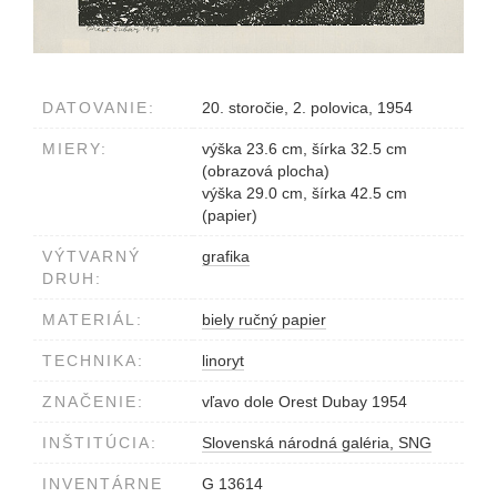
DATOVANIE:
20. storočie, 2. polovica, 1954
MIERY:
výška 23.6 cm, šírka 32.5 cm
(obrazová plocha)
výška 29.0 cm, šírka 42.5 cm
(papier)
VÝTVARNÝ
grafika
DRUH:
MATERIÁL:
biely ručný papier
TECHNIKA:
linoryt
ZNAČENIE:
vľavo dole Orest Dubay 1954
INŠTITÚCIA:
Slovenská národná galéria, SNG
INVENTÁRNE
G 13614