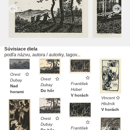
Súvisiace diela
podľa názvu, autora / autorky, tagov...
Orest
Orest
Dubay
František
Dubay
Nad
Hübel
Do hôr
horami
V horách
Vincent
Hložník
V horách
Orest
Dubay
František