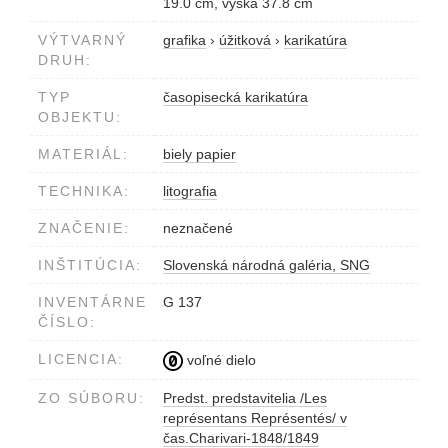
19.0 cm, výška 37.8 cm
VÝTVARNÝ
grafika
›
úžitková
›
karikatúra
DRUH:
TYP
časopisecká karikatúra
OBJEKTU:
MATERIÁL:
biely papier
TECHNIKA:
litografia
ZNAČENIE:
neznačené
INŠTITÚCIA:
Slovenská národná galéria, SNG
INVENTÁRNE
G 137
ČÍSLO:
LICENCIA:
voľné dielo
ZO SÚBORU:
Predst. predstavitelia /Les
représentans Représentés/ v
čas.Charivari-1848/1849