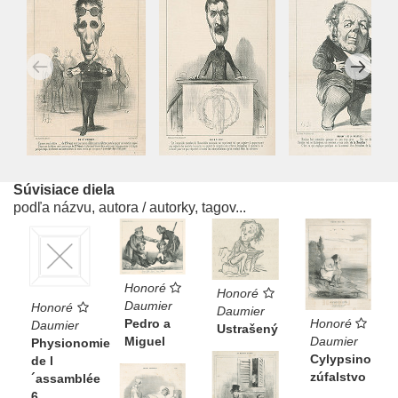
Súvisiace diela
podľa názvu, autora / autorky, tagov...
Honoré
Honoré
Daumier
Honoré
Daumier
Honoré
Pedro a
Daumier
Ustrašený
Daumier
Miguel
Physionomie
Cylypsino
de l
zúfalstvo
´assamblée
6