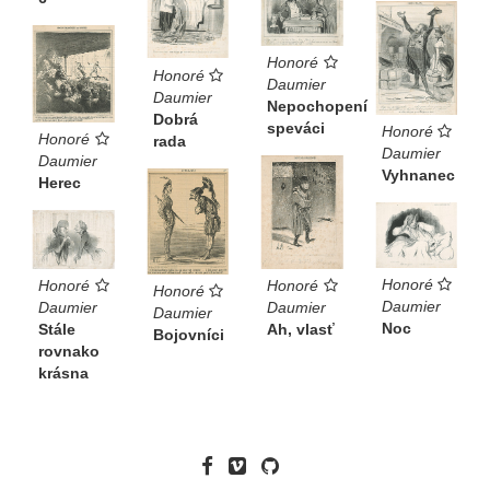
Honoré
Honoré
Daumier
Daumier
Nepochopení
Dobrá
speváci
Honoré
Honoré
rada
Daumier
Daumier
Vyhnanec
Herec
Honoré
Honoré
Honoré
Honoré
Daumier
Daumier
Daumier
Daumier
Noc
Ah, vlasť
Stále
Bojovníci
rovnako
krásna