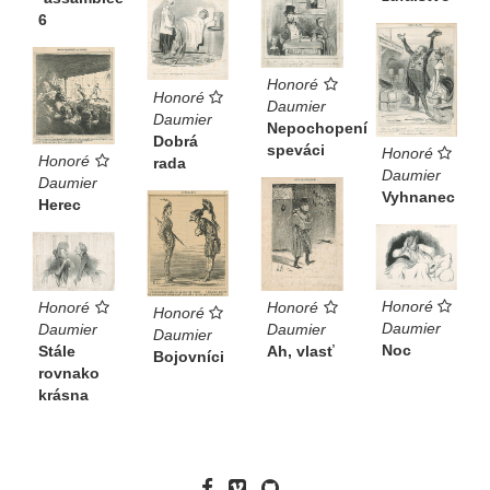
6
Honoré
Honoré
Daumier
Daumier
Nepochopení
Dobrá
speváci
Honoré
Honoré
rada
Daumier
Daumier
Vyhnanec
Herec
Honoré
Honoré
Honoré
Honoré
Daumier
Daumier
Daumier
Daumier
Noc
Ah, vlasť
Stále
Bojovníci
rovnako
krásna