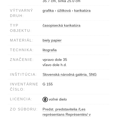
35.7 cm, šírka 25.0 cm
VÝTVARNÝ
grafika
›
úžitková
›
karikatúra
DRUH:
TYP
časopisecká karikatúra
OBJEKTU:
MATERIÁL:
biely papier
TECHNIKA:
litografia
ZNAČENIE:
vpravo dole 35
vľavo dole h.d.
INŠTITÚCIA:
Slovenská národná galéria, SNG
INVENTÁRNE
G 155
ČÍSLO:
LICENCIA:
voľné dielo
ZO SÚBORU:
Predst. predstavitelia /Les
représentans Représentés/ v