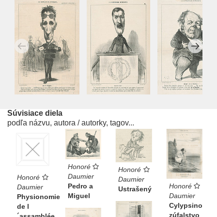
Súvisiace diela
podľa názvu, autora / autorky, tagov...
Honoré
Honoré
Daumier
Honoré
Daumier
Honoré
Pedro a
Daumier
Ustrašený
Daumier
Miguel
Physionomie
Cylypsino
de l
zúfalstvo
´assamblée