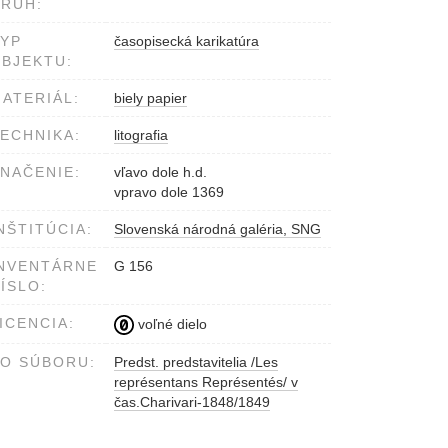
RUH:
YP
časopisecká karikatúra
BJEKTU:
ATERIÁL:
biely papier
ECHNIKA:
litografia
NAČENIE:
vľavo dole h.d.
vpravo dole 1369
NŠTITÚCIA:
Slovenská národná galéria, SNG
NVENTÁRNE
G 156
ÍSLO:
ICENCIA:
voľné dielo
O SÚBORU:
Predst. predstavitelia /Les
représentans Représentés/ v
čas.Charivari-1848/1849