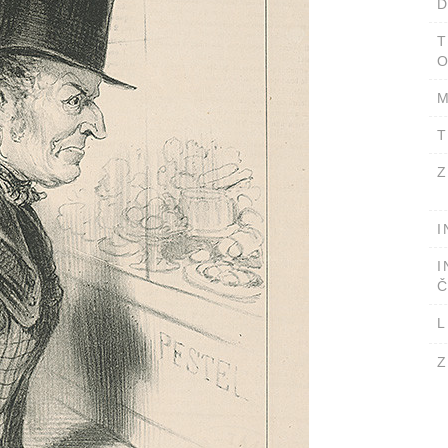
D
T
O
M
T
Z
I
I
Č
L
Z