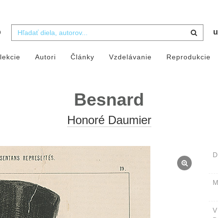
b
u
lekcie
Autori
Články
Vzdelávanie
Reprodukcie
Besnard
Honoré Daumier
D
M