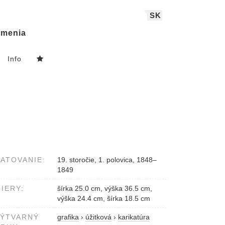
SK
menia
Info
ATOVANIE:
19. storočie, 1. polovica, 1848–
1849
IERY:
šírka 25.0 cm, výška 36.5 cm,
výška 24.4 cm, šírka 18.5 cm
VÝTVARNÝ
grafika
›
úžitková
›
karikatúra