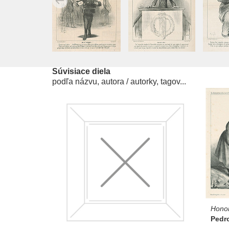
Súvisiace diela
podľa názvu, autora / autorky, tagov...
Hono
Pedr