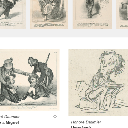
ré Daumier
Honoré Daumier
o a Miguel
Ustrašený