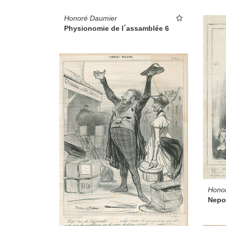
Honoré Daumier
Physionomie de l´assamblée 6
Hono
Nepo