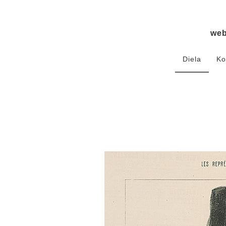
we
Diela
Ko