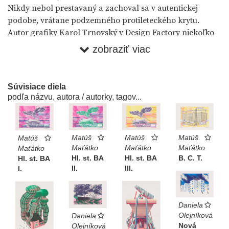
Nikdy nebol prestavaný a zachoval sa v autentickej
podobe, vrátane podzemného protileteckého krytu.
Autor grafiky Karol Trnovský v Design Factory niekoľko
rokov pracoval.
zobraziť viac
o.z. Čierne diery ●
e-shop
Súvisiace diela
podľa názvu, autora / autorky, tagov...
Matúš
Matúš
Matúš
Matúš
Maťátko
Maťátko
Maťátko
Maťátko
B. C. T.
Hl. st. BA
Hl. st. BA
Hl. st. BA
II.
III.
I.
Daniela
Olejníková
Daniela
Nová
Olejníková