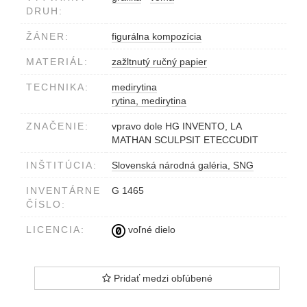
DRUH:
ŽÁNER:
figurálna kompozícia
MATERIÁL:
zažltnutý ručný papier
TECHNIKA:
medirytina
rytina, medirytina
ZNAČENIE:
vpravo dole HG INVENTO, LA
MATHAN SCULPSIT ETECCUDIT
INŠTITÚCIA:
Slovenská národná galéria, SNG
INVENTÁRNE
G 1465
ČÍSLO:
LICENCIA:
voľné dielo
Pridať medzi obľúbené