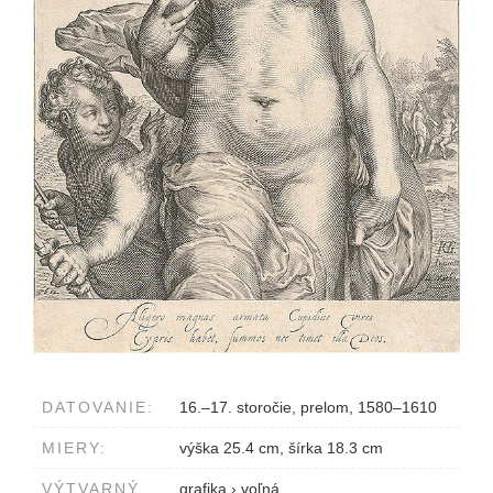
DATOVANIE:
16.–17. storočie, prelom, 1580–1610
MIERY:
výška 25.4 cm, šírka 18.3 cm
VÝTVARNÝ
grafika
›
voľná