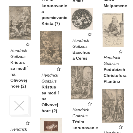
Amor
korunovanie
Melpomene
a
posmievanie
Krista (7)
Hendrick
Goltzius
Hendrick
Bacchus
Goltzius
Hendrick
a Ceres
Kristus
Goltzius
sa modlí
Podobizeň
na
Hendrick
Christofora
Olivovej
Goltzius
Plantina
hore (2)
Kristus
sa modlí
na
Olivovej
Hendrick
hore (2)
Goltzius
Tŕním
korunovanie
Hendrick
Hendrick