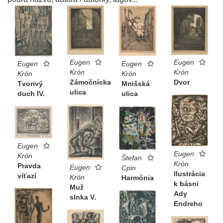
Eugen
Eugen
Eugen
Eugen
Krón
Krón
Krón
Krón
Zámočnícka
Dvor
Mnišská
Tvorivý
ulica
ulica
duch IV.
Eugen
Eugen
Krón
Štefan
Krón
Pravda
Eugen
Cpin
Ilustrácia
víťazí
Krón
Harmónia
k básni
Muž
Ady
slnka V.
Endreho