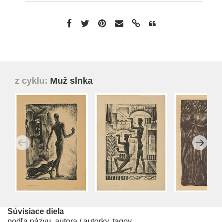
z cyklu:
Muž slnka
Súvisiace diela
podľa názvu, autora / autorky, tagov...