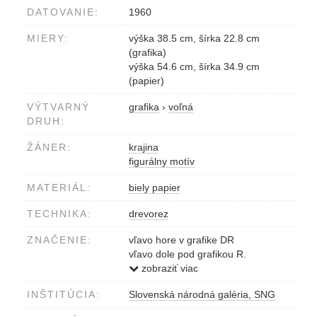
DATOVANIE:
1960
MIERY:
výška 38.5 cm, šírka 22.8 cm
(grafika)
výška 54.6 cm, šírka 34.9 cm
(papier)
VÝTVARNÝ
grafika
›
voľná
DRUH:
ŽÁNER:
krajina
figurálny motív
MATERIÁL:
biely papier
TECHNIKA:
drevorez
ZNAČENIE:
vľavo hore v grafike DR
vľavo dole pod grafikou R.
Dúbravec 1960, 2/25
zobraziť viac
INŠTITÚCIA:
Slovenská národná galéria, SNG