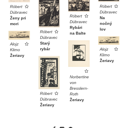
Róbert
Róbert
Dúbravec
Dúbravec
Róbert
Na
Ženy pri
Dúbravec
nočný
mori
Rybári
lov
Róbert
na Balte
Dúbravec
Starý
Alojz
rybár
Alojz
Klimo
Klimo
Žeriavy
Žeriavy
Norbertine
von
Bresslern-
Róbert
Roth
Dúbravec
Žeriavy
Žeriavy