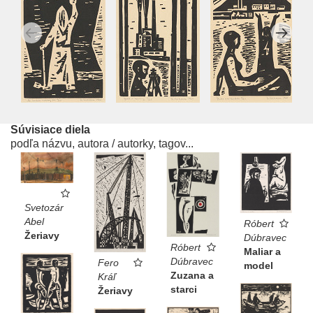
Súvisiace diela
podľa názvu, autora / autorky, tagov...
Svetozár
Abel
Róbert
Žeriavy
Dúbravec
Róbert
Maliar a
Dúbravec
Fero
model
Zuzana a
Kráľ
starci
Žeriavy