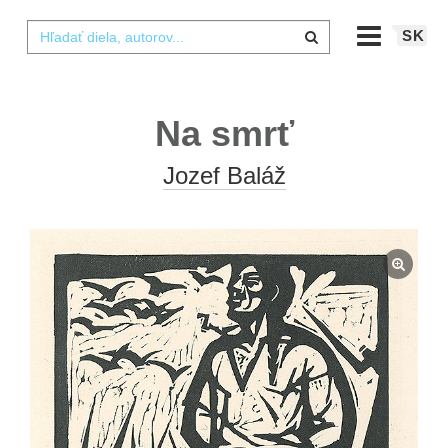
SK
Na smrť
Jozef Baláž