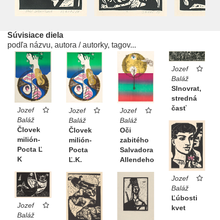
Súvisiace diela
podľa názvu, autora / autorky, tagov...
Jozef
Baláž
Slnovrat,
stredná
časť
Jozef
Jozef
Jozef
Baláž
Baláž
Baláž
Človek
Človek
Oči
milión-
milión-
zabitého
Pocta Ľ
Pocta
Salvadora
K
Ľ.K.
Allendeho
Jozef
Baláž
Ľúbosti
Jozef
kvet
Baláž