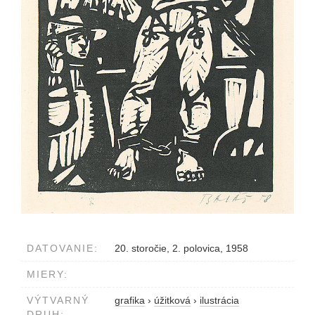
DATOVANIE:
20. storočie, 2. polovica, 1958
MIERY:
VÝTVARNÝ
grafika
›
úžitková
›
ilustrácia
DRUH: